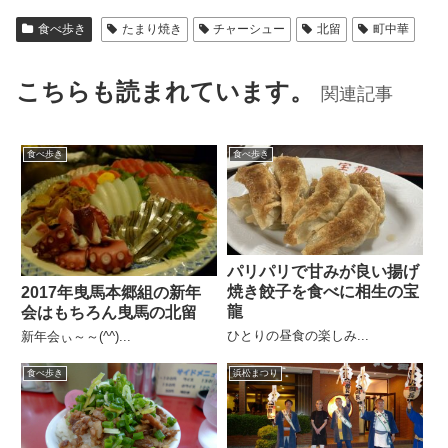
食べ歩き
たまり焼き
チャーシュー
北留
町中華
こちらも読まれています。
関連記事
食べ歩き
食べ歩き
パリパリで甘みが良い揚げ
焼き餃子を食べに相生の宝
2017年曳馬本郷組の新年
龍
会はもちろん曳馬の北留
ひとりの昼食の楽しみ...
新年会ぃ～～(^^)...
食べ歩き
浜松まつり