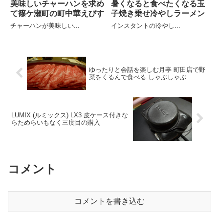
美味しいチャーハンを求め
暑くなると食べたくなる玉
て篠ケ瀬町の町中華えびす
子焼き乗せ冷やしラーメン
チャーハンが美味しい...
インスタントの冷やし...
ゆったりと会話を楽しむ月亭 町田店で野
菜をくるんで食べる しゃぶしゃぶ
LUMIX (ルミックス) LX3 皮ケース付きな
らためらいもなく三度目の購入
コメント
コメントを書き込む