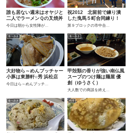
誰も居ない週末はオヤジと
祝2012 北留前で練り潰
二人でラーメンＱの叉焼丼
した曳馬５町合同練り！
今日は朝から女性陣が...
第９ブロックの市中合...
食べ歩き
食べ歩き
大好物ら～めんブッチャー
甲殻類の香りが強い南仏風
小豚は東勝軒○秀 浜松店
スープのつけ麺は麺屋 優
創（ゆうさく）
今日はら～めんブッチ...
大人数での商談を終え...
食べ歩き
料理