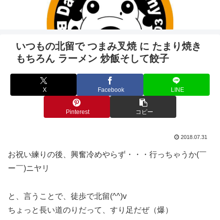
いつもの北留で つまみ叉焼 に たまり焼き
もちろん ラーメン 炒飯そして餃子
X
Facebook
LINE
Pinterest
コピー
2018.07.31
お祝い練りの後、興奮冷めやらず・・・行っちゃうか(￣
ー￣)ニヤリ
と、言うことで、徒歩で北留(^^)v
ちょっと長い道のりだって、すり足だぜ（爆）