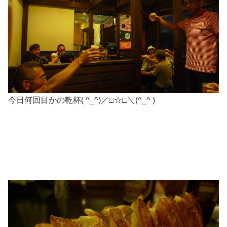
今日何回目かの乾杯( ^_^)／□☆□＼(^_^ )