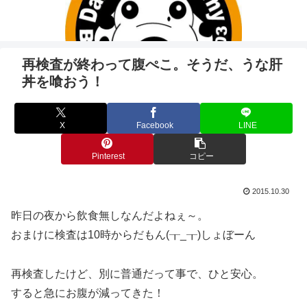
再検査が終わって腹ぺこ。そうだ、うな肝
丼を喰おう！
X
Facebook
LINE
Pinterest
コピー
2015.10.30
昨日の夜から飲食無しなんだよねぇ～。
おまけに検査は10時からだもん(┰_┰)しょぼーん
再検査したけど、別に普通だって事で、ひと安心。
すると急にお腹が減ってきた！