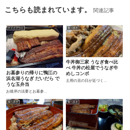
こちらも読まれています。
関連記事
テイクアウト
食べ歩き
牛丼御三家 うなぎ食べ比
べ 牛丼の松屋でうなぎ牛
お墓参りの帰りに鴨江の
めしコンボ
浜名湖うなぎ だいだら で
土用の丑の日が近づく...
うな玉弁当
お彼岸の法要とお墓参...
食べ歩き
食べ歩き