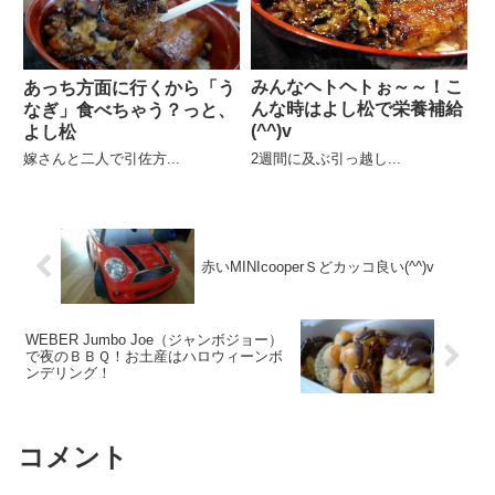
みんなヘトヘトぉ～～！こ
あっち方面に行くから「う
んな時はよし松で栄養補給
なぎ」食べちゃう？っと、
(^^)v
よし松
2週間に及ぶ引っ越し...
嫁さんと二人で引佐方...
赤いMINIcooperＳどカッコ良い(^^)v
WEBER Jumbo Joe（ジャンボジョー）
で夜のＢＢＱ！お土産はハロウィーンボ
ンデリング！
コメント