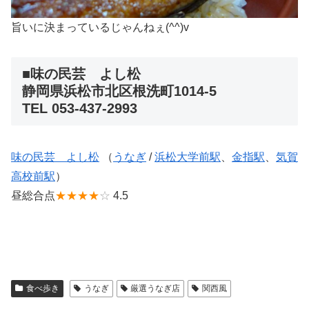
旨いに決まっているじゃんねぇ(^^)v
■味の民芸 よし松
静岡県浜松市北区根洗町1014-5
TEL 053-437-2993
味の民芸 よし松
（
うなぎ
/
浜松大学前駅
、
金指駅
、
気賀
高校前駅
）
昼総合点
★★★★
☆
4.5
食べ歩き
うなぎ
厳選うなぎ店
関西風