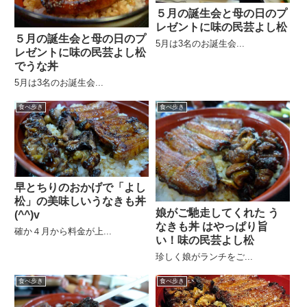
５月の誕生会と母の日のプ
レゼントに味の民芸よし松
５月の誕生会と母の日のプ
5月は3名のお誕生会...
レゼントに味の民芸よし松
でうな丼
5月は3名のお誕生会...
食べ歩き
食べ歩き
早とちりのおかげで「よし
松」の美味しいうなきも丼
娘がご馳走してくれた う
(^^)v
なきも丼 はやっぱり旨
確か４月から料金が上...
い！味の民芸よし松
珍しく娘がランチをご...
食べ歩き
食べ歩き