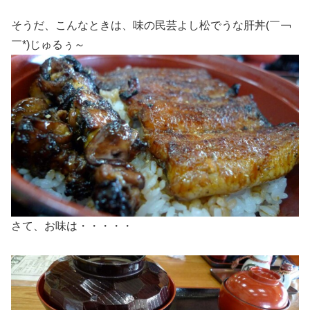
そうだ、こんなときは、味の民芸よし松でうな肝丼(￣￢
￣*)じゅるぅ～
さて、お味は・・・・・