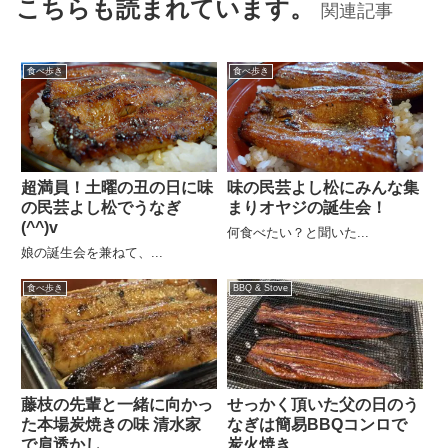
こちらも読まれています。
関連記事
食べ歩き
食べ歩き
超満員！土曜の丑の日に味
味の民芸よし松にみんな集
の民芸よし松でうなぎ
まりオヤジの誕生会！
(^^)v
何食べたい？と聞いた...
娘の誕生会を兼ねて、...
食べ歩き
BBQ & Stove
藤枝の先輩と一緒に向かっ
せっかく頂いた父の日のう
た本場炭焼きの味 清水家
なぎは簡易BBQコンロで
で肩透かし
炭火焼き