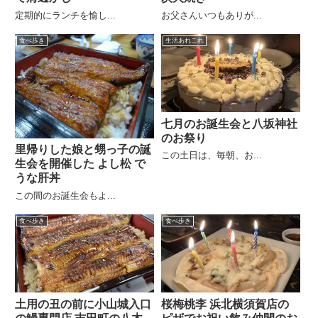
定期的にランチを愉し...
お父さんいつもありが...
食べ歩き
生活あれこれ
七月のお誕生会と八坂神社
のお祭り
里帰りした娘と甥っ子の誕
この土日は、毎朝、お...
生会を開催した よし松 で
うな肝丼
この間のお誕生会もよ...
食べ歩き
食べ歩き
土用の丑の前に小山城入口
桜梅桃李 浜北横須賀店の