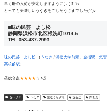
早く肝の入荷が安定しますように(-｡-) ﾎﾞｿｯ
とっても美味しいうなぎをごちそうさまでした(^^)v
■味の民芸 よし松
静岡県浜松市北区根洗町1014-5
TEL 053-437-2993
味の民芸 よし松
（
うなぎ
/
浜松大学前駅
、
金指駅
、
気賀
高校前駅
）
昼総合点
★★★★
☆
4.5
食べ歩き
うなぎ
厳選うなぎ店
誕生会
関西風