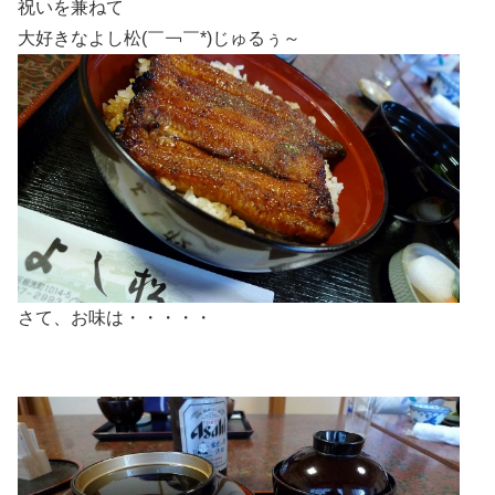
祝いを兼ねて
大好きなよし松(￣￢￣*)じゅるぅ～
さて、お味は・・・・・