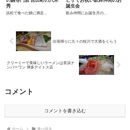
の鰻専門店 吉田町の八木
ピザでお祝い飲み仲間のお
秀
誕生会
浜松で食べた鰻に満足...
飲み仲間にお誕生月の...
出張帰りに久々の桂川で大酒をくらう
クリーミーで美味しいラーメンは長浜ナ
ンバーワン 博多デイトス店
コメント
コメントを書き込む
ホーム
食べ歩き