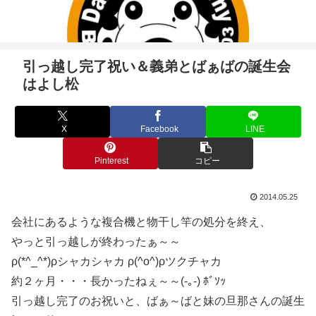
引っ越し完了祝い＆義弟とばぁばの誕生会
はよし松
X
Facebook
LINE
Pinterest
コピー
2014.05.25
会社にあるような複合機と物干し竿の処分を終え、
やっと引っ越しが終わったぁ～～
ρ(*^_^*)ρシャカシャカ ρ(^o^)ρツクチャカ
約２ヶ月・・・長かったねぇ～～(-｡-) ﾎﾞｿｯ
引っ越し完了のお祝いと、ばぁ～ばと妹の旦那さんの誕生