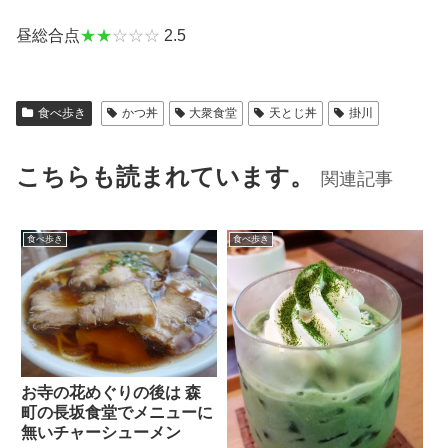
昼総合点
★★
☆☆☆
2.5
食べ歩き
かつ丼
大衆食堂
天とじ丼
掛川
こちらも読まれています。
関連記事
食べ歩き
食べ歩き
お寺の花めぐりの後は 森
町の長坂食堂でメニューに
無いチャーシューメン