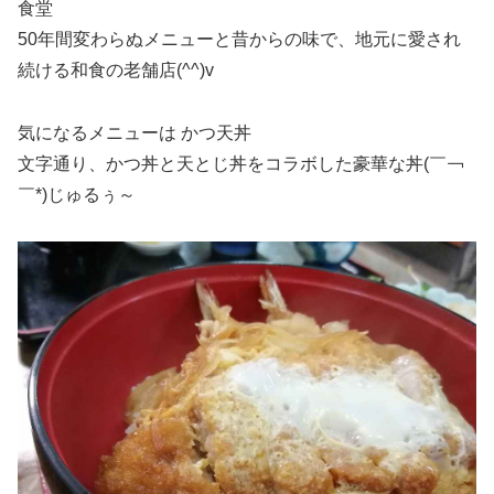
食堂
50年間変わらぬメニューと昔からの味で、地元に愛され
続ける和食の老舗店(^^)v
気になるメニューは かつ天丼
文字通り、かつ丼と天とじ丼をコラボした豪華な丼(￣￢
￣*)じゅるぅ～