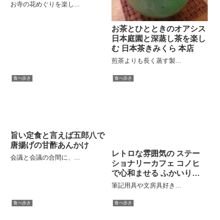
お寺の花めぐりを楽し...
お茶とひとときのオアシス
日本庭園と深蒸し茶を楽し
む 日本茶きみくら 本店
煎茶よりも長く蒸す製...
食べ歩き
食べ歩き
旨い定食と言えば五郎八で
唐揚げの甘酢あんかけ
レトロな雰囲気の ステー
会議と会議の合間に、...
ショナリーカフェ コノヒ
で心和ませる ふかいりコ
ーヒー
筆記用具や文房具好き...
食べ歩き
食べ歩き