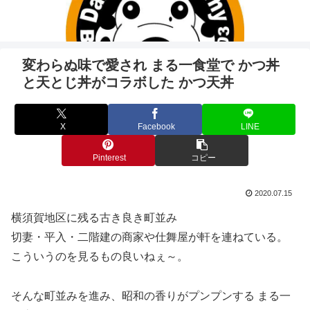
変わらぬ味で愛され まる一食堂で かつ丼
と天とじ丼がコラボした かつ天丼
X
Facebook
LINE
Pinterest
コピー
2020.07.15
横須賀地区に残る古き良き町並み
切妻・平入・二階建の商家や仕舞屋が軒を連ねている。
こういうのを見るもの良いねぇ～。
そんな町並みを進み、昭和の香りがプンプンする まる一