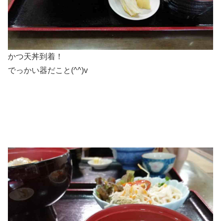
かつ天丼到着！
でっかい器だこと(^^)v