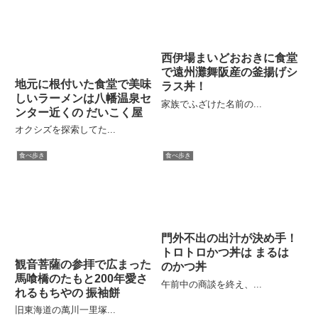
西伊場まいどおおきに食堂
で遠州灘舞阪産の釜揚げシ
地元に根付いた食堂で美味
ラス丼！
しいラーメンは八幡温泉セ
家族でふざけた名前の...
ンター近くの だいこく屋
オクシズを探索してた...
食べ歩き
食べ歩き
門外不出の出汁が決め手！
トロトロかつ丼は まるは
観音菩薩の参拝で広まった
のかつ丼
馬喰橋のたもと200年愛さ
午前中の商談を終え、...
れるもちやの 振袖餅
旧東海道の萬川一里塚...