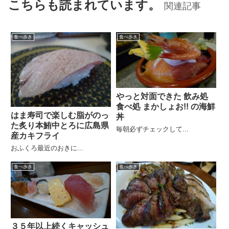
こちらも読まれています。
関連記事
食べ歩き
食べ歩き
やっと対面できた 飲み処
食べ処 まかしょお!! の海鮮
はま寿司で楽しむ脂がのっ
丼
た炙り本鮪中とろに広島県
毎朝必ずチェックして...
産カキフライ
おふくろ最近のおきに...
食べ歩き
食べ歩き
３５年以上続くキャッシュ