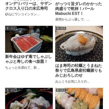
オンデリバリーは、サザン
がっつり旨ダレのかかった
クロス入り口の末広寿司
肉盛りで乾杯！バール
Mabuchi EST！
砂山にワンコインラン...
昼間からぶっ通しで、...
食べ歩き
食べ歩き
新年会はゆず庵でしゃぶし
ゃぶと寿しの食べ放題！
はま寿司の牡蠣とうまねた
ちょっと出遅れて、新...
祭りで広島県産牡蠣握りも
みじおろしのせ
おふくろお気に入りの...
食べ歩き
食べ歩き