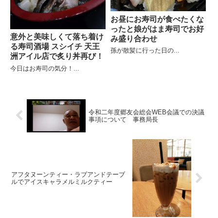
お昼にお寿司が食べたくな
ったと娘がはま寿司でお好
意外と美味しくて落ち着け
み盛り合わせ
る寿司酒場 スシイチ 天王
孫が散髪に行った日の...
洲アイル店で炙り丼再び！
今日はお寿司の気分！...
令和二年度郷友会総会WEB会議での決議
事項について 事務局長
アフタヌーンティー・ラブアンドテーブ
ルでアイスキャラメルミルクティー