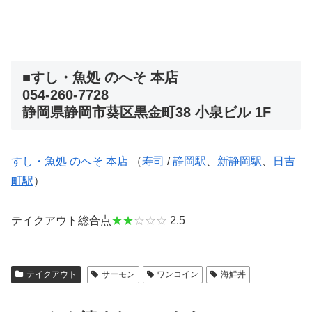
■すし・魚処 のへそ 本店
054-260-7728
静岡県静岡市葵区黒金町38 小泉ビル 1F
すし・魚処 のへそ 本店
（
寿司
/
静岡駅
、
新静岡駅
、
日吉
町駅
）
テイクアウト総合点
★★
☆☆☆
2.5
テイクアウト
サーモン
ワンコイン
海鮮丼