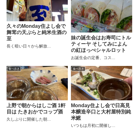
久々のMonday住よし会で
舞茸の天ぷらと純米生酒の
妹の誕生会はお寿司にトル
至
ティーヤ そしてみによん
長く暗い日々から解放...
の紅ほっぺシャルロット
お誕生会の定番、コス...
食べ歩き
食べ歩き
上野で朝からはしご酒 1軒
Monday住よし会で日高見
目は たきおかでコップ酒
本醸造辛口と大村屋特別純
米鰍
久しぶりに開催した朝...
いつもは月初に開催し...