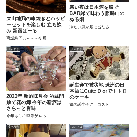
寒い夜は日本酒を燗で
BAR縁で味わう麒麟山の
大山地鶏の串焼きとハッピ
ぬる燗
ーセットを楽しむ 立ち飲
冷たい風が頬に当たる...
み 新宿ばーる
商談終了ぉ～～～今回...
食べ歩き
食べ歩き
誕生会で被災地 珠洲の日
本酒にCuite D’orでトトロ
2023年 新酒味見会 酒蔵開
のケーキ
放で花の舞 今年の新酒は
妹の誕生会に、コスト...
さらっと旨味
今年もこの季節がやっ...
食べ歩き
コストコ