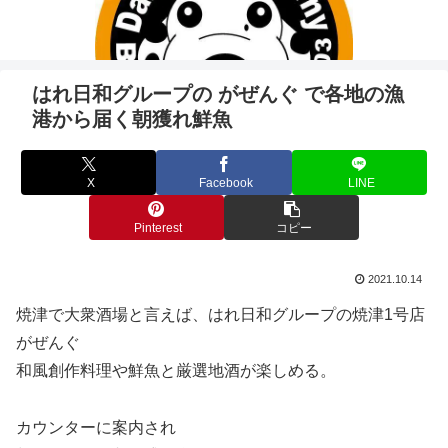
はれ日和グループの がぜんぐ で各地の漁
港から届く朝獲れ鮮魚
X
Facebook
LINE
Pinterest
コピー
2021.10.14
焼津で大衆酒場と言えば、はれ日和グループの焼津1号店
がぜんぐ
和風創作料理や鮮魚と厳選地酒が楽しめる。
カウンターに案内され