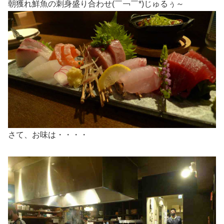
朝獲れ鮮魚の刺身盛り合わせ(￣￢￣*)じゅるぅ～
さて、お味は・・・・