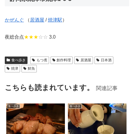
かぜんぐ
（
居酒屋
/
焼津駅
）
夜総合点
★★★
☆☆
3.0
食べ歩き
もつ煮
創作料理
居酒屋
日本酒
焼津
鮮魚
こちらも読まれています。
関連記事
食べ歩き
食べ歩き