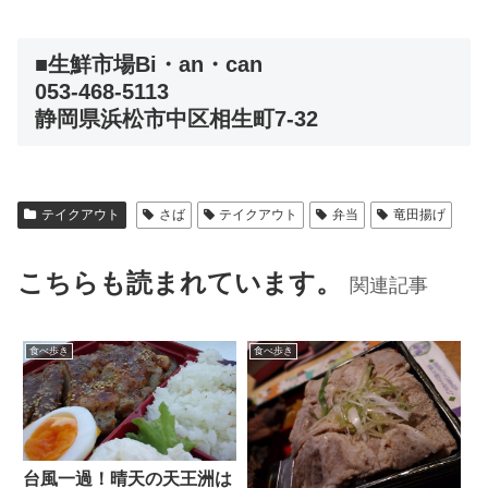
■生鮮市場Bi・an・can
053-468-5113
静岡県浜松市中区相生町7-32
テイクアウト
さば
テイクアウト
弁当
竜田揚げ
こちらも読まれています。
関連記事
食べ歩き
食べ歩き
台風一過！晴天の天王洲は