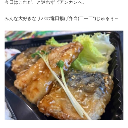
今日はこれだ、と迷わずビアンカンへ。
みんな大好きなサバの竜田揚げ弁当(￣￢￣*)じゅるぅ～