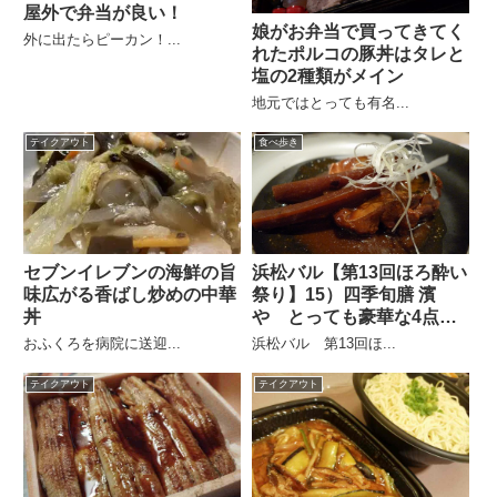
屋外で弁当が良い！
娘がお弁当で買ってきてく
外に出たらピーカン！...
れたポルコの豚丼はタレと
塩の2種類がメイン
地元ではとっても有名...
テイクアウト
食べ歩き
セブンイレブンの海鮮の旨
浜松バル【第13回ほろ酔い
味広がる香ばし炒めの中華
祭り】15）四季旬膳 濱
丼
や とっても豪華な4点セ
ット
おふくろを病院に送迎...
浜松バル 第13回ほ...
テイクアウト
テイクアウト