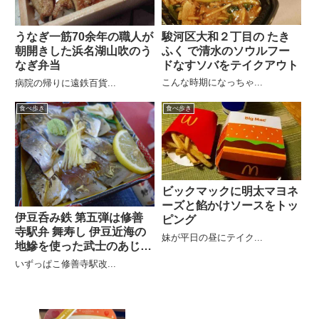
駿河区大和２丁目の たき
うなぎ一筋70余年の職人が
ふく で清水のソウルフー
朝開きした浜名湖山吹のう
ドなすソバをテイクアウト
なぎ弁当
こんな時期になっちゃ...
病院の帰りに遠鉄百貨...
食べ歩き
食べ歩き
ビックマックに明太マヨネ
ーズと餡かけソースをトッ
伊豆呑み鉄 第五弾は修善
ピング
寺駅弁 舞寿し 伊豆近海の
妹が平日の昼にテイク...
地鰺を使った武士のあじ寿
司
いずっぱこ修善寺駅改...