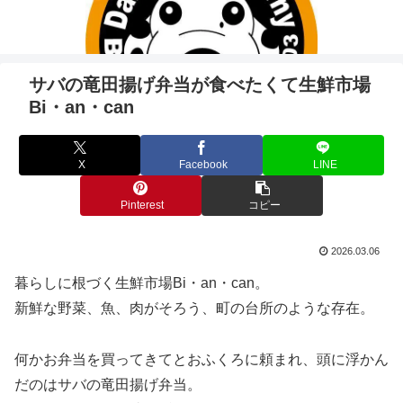
サバの竜田揚げ弁当が食べたくて生鮮市場
Bi・an・can
X
Facebook
LINE
Pinterest
コピー
2026.03.06
暮らしに根づく生鮮市場Bi・an・can。
新鮮な野菜、魚、肉がそろう、町の台所のような存在。
何かお弁当を買ってきてとおふくろに頼まれ、頭に浮かん
だのはサバの竜田揚げ弁当。