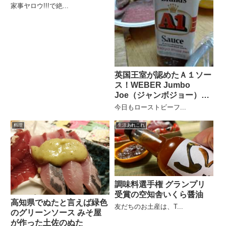
家事ヤロウ!!!で絶...
英国王室が認めたＡ１ソー
ス！WEBER Jumbo
Joe（ジャンボジョー）で
ローストビーフ
今日もローストビーフ...
料理
生活あれこれ
調味料選手権 グランプリ
受賞の空知舎いくら醤油
高知県でぬたと言えば緑色
友だちのお土産は、T...
のグリーンソース みそ屋
が作った土佐のぬた