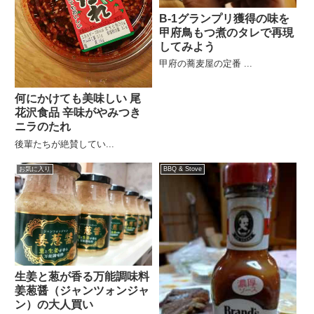
B-1グランプリ獲得の味を
甲府鳥もつ煮のタレで再現
してみよう
甲府の蕎麦屋の定番 ...
何にかけても美味しい 尾
花沢食品 辛味がやみつき
ニラのたれ
後輩たちが絶賛してい...
お気に入り
BBQ & Stove
生姜と葱が香る万能調味料
姜葱醤（ジャンツォンジャ
ン）の大人買い