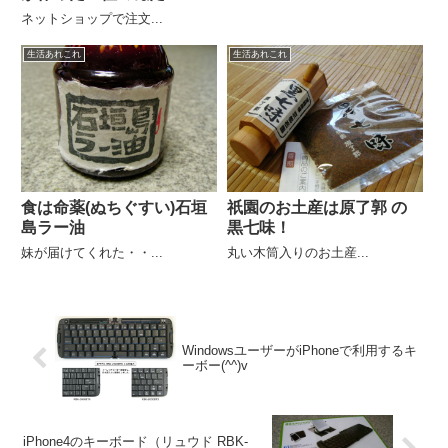
ネットショップで注文...
生活あれこれ
生活あれこれ
食は命薬(ぬちぐすい)石垣
祇園のお土産は原了郭 の
島ラー油
黒七味！
妹が届けてくれた・・...
丸い木筒入りのお土産...
WindowsユーザーがiPhoneで利用するキ
ーボー(^^)v
iPhone4のキーボード（リュウド RBK-