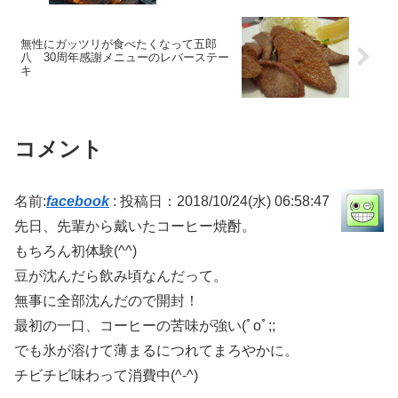
無性にガッツリが食べたくなって五郎
八 30周年感謝メニューのレバーステー
キ
コメント
名前:
facebook
:
投稿日：2018/10/24(水) 06:58:47
先日、先輩から戴いたコーヒー焼酎。
もちろん初体験(^^)
豆が沈んだら飲み頃なんだって。
無事に全部沈んだので開封！
最初の一口、コーヒーの苦味が強い(ﾟoﾟ;;
でも氷が溶けて薄まるにつれてまろやかに。
チビチビ味わって消費中(^-^)