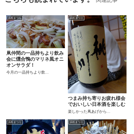
浜松まつり
浜松まつり
凧仲間の一品持ちより飲み
会に燻合鴨のマリネ風オニ
オンサラダ！
今月の一品持ちより飲...
つまみ持ち寄りお疲れ様会
でおいしい日本酒を楽しむ
楽しかった凧あげから...
浜松まつり
浜松まつり