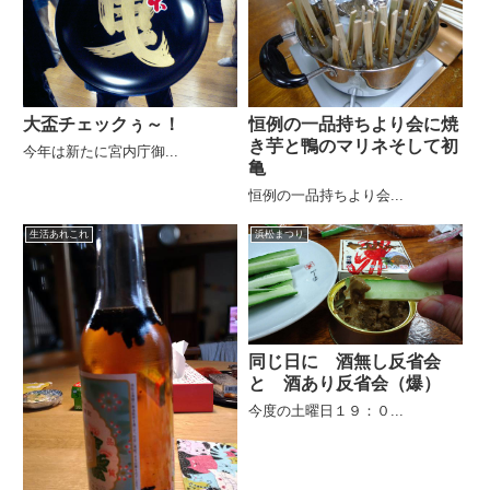
大盃チェックぅ～！
恒例の一品持ちより会に焼
き芋と鴨のマリネそして初
今年は新たに宮内庁御...
亀
恒例の一品持ちより会...
生活あれこれ
浜松まつり
同じ日に 酒無し反省会
と 酒あり反省会（爆）
今度の土曜日１９：０...