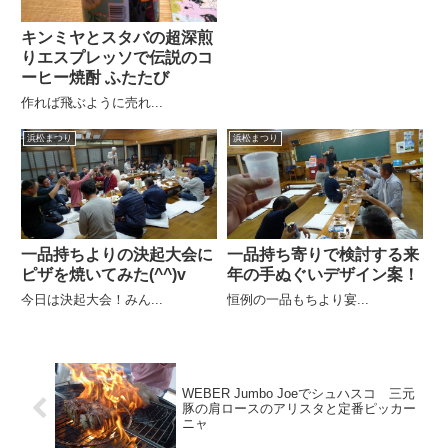
キンミヤとスタバの超深煎
りエスプレッソで伝説のコ
ーヒー焼酎 ふたたび
作れば飛ぶように売れ...
浜松まつり
浜松まつり
一品持ちよりの決起大会に
一品持ち寄りで検討する来
ピザを焼いてみた(^^)v
年の手ぬぐいデザイン案！
今日は決起大会！みん...
恒例の一品もちより宴...
WEBER Jumbo Joeでシュハスコ 三元
豚の肩ロースのアリスタと定番ピッカー
ニャ