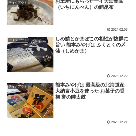
お土産にもらった一イ大畑食品
テイクアウト
（いちにんべん）の鮪昆布
2024.02.08
しめ鯖とかまぼこの相性が抜群に
テイクアウト
旨い 熊本みやげは ふくとくの〆
蒲（しめかま）
2023.12.22
熊本みやげは 最高級の北海道産
テイクアウト
大納言小豆を使った お菓子の香
梅 誉の陣太鼓
2023.12.21