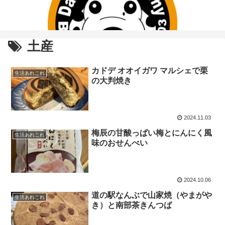
土産
カドデ オオイガワ マルシェで栗
生活あれこれ
の大判焼き
2024.11.03
梅辰の甘酸っぱい梅とにんにく風
生活あれこれ
味のおせんべい
2024.10.06
道の駅なんぶで山家焼（やまがや
生活あれこれ
き）と南部茶きんつば