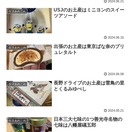
2024.06.21
USJのお土産はミニヨンのスイー
生活あれこれ
ツアソード
2024.06.16
出張のお土産は東京ばな奈のブリ
生活あれこれ
ュレタルト
2024.06.08
長野ドライブのお土産は雷鳥の里
生活あれこれ
とくるみゆべし
2024.05.21
日本三大七味の1つ善光寺名物の
生活あれこれ
七味は八幡屋礒五郎