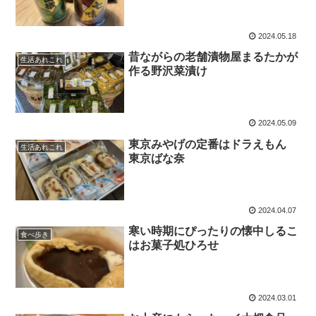
2024.05.18
昔ながらの老舗漬物屋まるたかが
生活あれこれ
作る野沢菜漬け
2024.05.09
東京みやげの定番はドラえもん
生活あれこれ
東京ばな奈
2024.04.07
寒い時期にぴったりの懐中しるこ
食べ歩き
はお菓子処ひろせ
2024.03.01