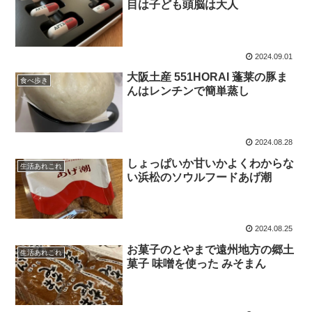
目は子ども頭脳は大人
2024.09.01
大阪土産 551HORAI 蓬莱の豚ま
食べ歩き
んはレンチンで簡単蒸し
2024.08.28
しょっぱいか甘いかよくわからな
生活あれこれ
い浜松のソウルフードあげ潮
2024.08.25
お菓子のとやまで遠州地方の郷土
生活あれこれ
菓子 味噌を使った みそまん