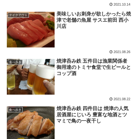
2021.10.14
美味しいお刺身が欲しかったら焼
テイクアウト
津で老舗の魚屋 サスエ前田 西小
川店
2021.08.26
焼津呑み鉄 五件目は漁業関係者
食べ歩き
御用達のトミヤ食堂で生ビールと
コップ酒
2021.08.22
焼津呑み鉄 四件目は 焼津の人気
食べ歩き
居酒屋にじいろ 豊富な地酒とツ
マミで鳥の一夜干し