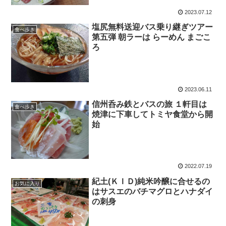
2023.07.12
塩尻無料送迎バス乗り継ぎツアー
食べ歩き
第五弾 朝ラーは らーめん まごこ
ろ
2023.06.11
信州呑み鉄とバスの旅 １軒目は
食べ歩き
焼津に下車してトミヤ食堂から開
始
2022.07.19
紀土(ＫＩＤ)純米吟醸に合せるの
お気に入り
はサスエのバチマグロとハナダイ
の刺身