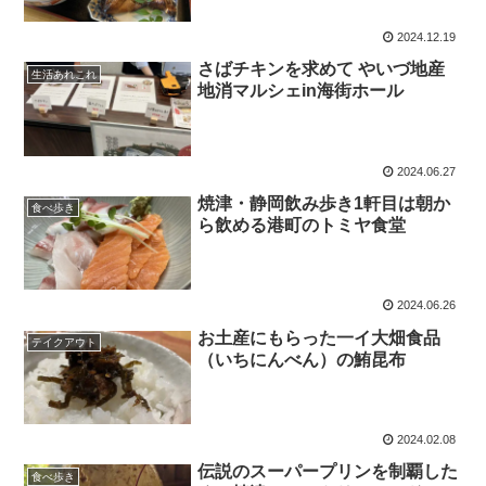
2024.12.19
さばチキンを求めて やいづ地産
生活あれこれ
地消マルシェin海街ホール
2024.06.27
焼津・静岡飲み歩き1軒目は朝か
食べ歩き
ら飲める港町のトミヤ食堂
2024.06.26
お土産にもらった一イ大畑食品
テイクアウト
（いちにんべん）の鮪昆布
2024.02.08
伝説のスーパープリンを制覇した
食べ歩き