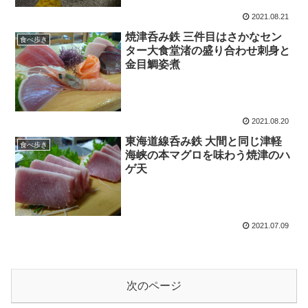
2021.08.21
焼津呑み鉄 三件目はさかなセン
食べ歩き
ター大食堂渚の盛り合わせ刺身と
金目鯛姿煮
2021.08.20
東海道線呑み鉄 大間と同じ津軽
食べ歩き
海峡の本マグロを味わう焼津のハ
ゲ天
2021.07.09
次のページ