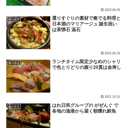
2022.06.26
選りすぐりの素材で奏でる料理と
食べ歩き
日本酒のマリアージュ 誕生祝い
は茶懐石 温石
2022.05.19
ランチタイム限定少なめのシャリ
食べ歩き
で色とりどりの握り20貫は金寿し
2021.10.15
はれ日和グループの がぜんぐ で
食べ歩き
各地の漁港から届く朝獲れ鮮魚