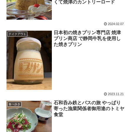
くて焼津のカントリーロード
2024.02.07
日本初の焼きプリン専門店 焼津
テイクアウト
プリン商店 で静岡牛乳を使用し
た焼きプリン
2023.11.21
石和呑み鉄とバスの旅 やっぱり
食べ歩き
寄った漁業関係者御用達のトミヤ
食堂