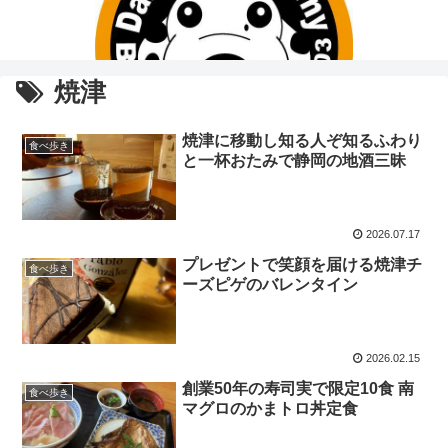
焼津
焼津に移動し知る人ぞ知るふわり
食べ歩き
と一杯おたみで静岡の地酒三昧
2026.07.17
プレゼントで笑顔を届ける焼津チ
食べ歩き
ーズピゲのバレンタイン
2026.02.15
創業50年の寿司実で限定10食 南
食べ歩き
マグロのかまトロ丼定食