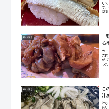
して
で、
恩返
上
食べ歩き
る
めっ
の肉
が片
った
こ
食べ歩き
汁
汁な
良い