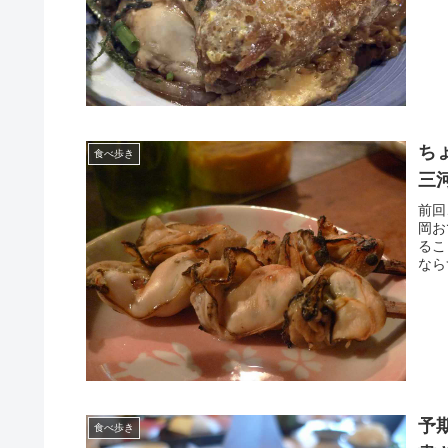
ち
食べ歩き
三
前回
岡お
るこ
なら
予
食べ歩き