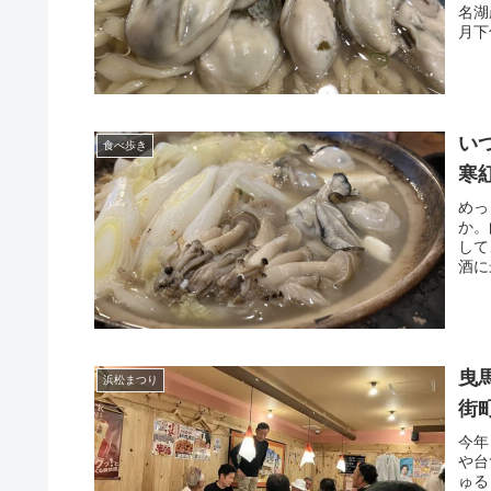
名湖
月下
い
食べ歩き
寒
めっ
か。
して
酒に
曳
浜松まつり
街
今年
や台
ゅる