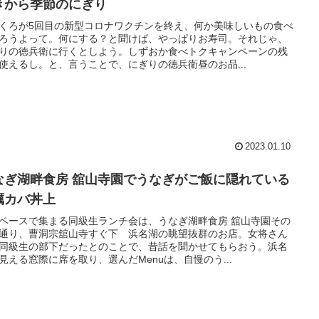
きから季節のにぎり
くろが5回目の新型コロナワクチンを終え、何か美味しいもの食べ
ろうよって。何にする？と聞けば、やっぱりお寿司。それじゃ、
りの徳兵衛に行くとしよう。しずおか食べトクキャンペーンの残
使えるし。と、言うことで、にぎりの徳兵衛昼のお品...
2023.01.10
なぎ湖畔食房 舘山寺園でうなぎがご飯に隠れている
蠣カバ丼上
ペースで集まる同級生ランチ会は、うなぎ湖畔食房 舘山寺園その
通り、曹洞宗舘山寺すぐ下 浜名湖の眺望抜群のお店。女将さん
同級生の部下だったとのことで、昔話を聞かせてもらおう。浜名
見える窓際に席を取り、選んだMenuは、自慢のう...