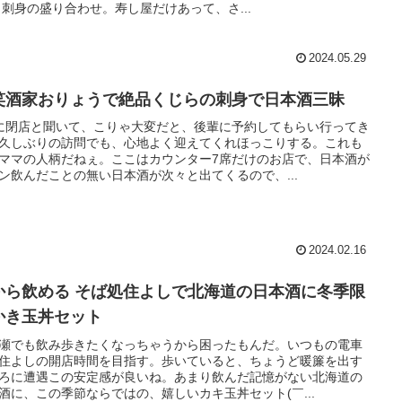
 刺身の盛り合わせ。寿し屋だけあって、さ...
2024.05.29
笑酒家おりょうで絶品くじらの刺身で日本酒三昧
に閉店と聞いて、こりゃ大変だと、後輩に予約してもらい行ってき
久しぶりの訪問でも、心地よく迎えてくれほっこりする。これも
ママの人柄だねぇ。ここはカウンター7席だけのお店で、日本酒が
ン飲んだことの無い日本酒が次々と出てくるので、...
2024.02.16
から飲める そば処住よしで北海道の日本酒に冬季限
かき玉丼セット
瀬でも飲み歩きたくなっちゃうから困ったもんだ。いつもの電車
住よしの開店時間を目指す。歩いていると、ちょうど暖簾を出す
ろに遭遇この安定感が良いね。あまり飲んだ記憶がない北海道の
酒に、この季節ならではの、嬉しいカキ玉丼セット(￣...