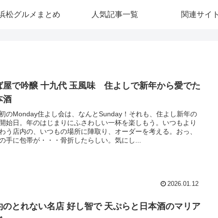
浜松グルメまとめ
人気記事一覧
関連サイ
ば屋で吟醸 十九代 玉風味 住よしで新年から愛でた
本酒
初のMonday住よし会は、なんとSunday！それも、住よし新年の
開始日。年のはじまりにふさわしい一杯を楽しもう。いつもより
わう店内の、いつもの場所に陣取り、オーダーを考える。おっ、
の手に包帯が・・・骨折したらしい。気にし...
2026.01.12
約のとれない名店 好し智で 天ぷらと日本酒のマリア