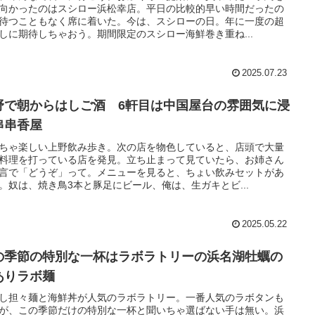
向かったのはスシロー浜松幸店。平日の比較的早い時間だったの
待つこともなく席に着いた。今は、スシローの日。年に一度の超
しに期待しちゃおう。期間限定のスシロー海鮮巻き重ね...
2025.07.23
野で朝からはしご酒 6軒目は中国屋台の雰囲気に浸
串串香屋
ちゃ楽しい上野飲み歩き。次の店を物色していると、店頭で大量
料理を打っている店を発見。立ち止まって見ていたら、お姉さん
言で「どうぞ」って。メニューを見ると、ちょい飲みセットがあ
。奴は、焼き鳥3本と豚足にビール、俺は、生ガキとビ...
2025.05.22
の季節の特別な一杯はラボラトリーの浜名湖牡蠣の
ありラボ麺
し担々麺と海鮮丼が人気のラボラトリー。一番人気のラボタンも
が、この季節だけの特別な一杯と聞いちゃ選ばない手は無い。浜