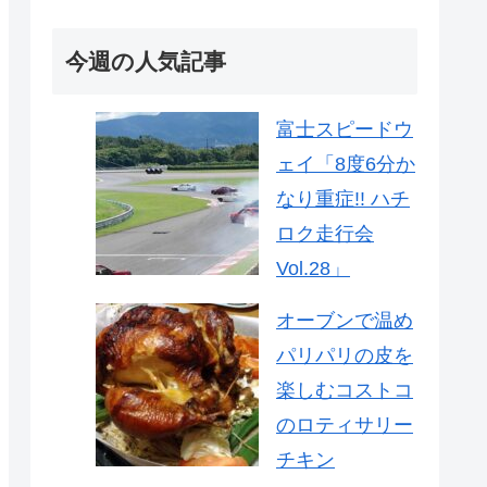
今週の人気記事
富士スピードウ
ェイ「8度6分か
なり重症!! ハチ
ロク走行会
Vol.28」
オーブンで温め
パリパリの皮を
楽しむコストコ
のロティサリー
チキン