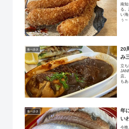
南知
る。
い海
ぅ～
2
食べ歩き
み
立ち
JA
店。
もあ
年
食べ歩き
い
今晩