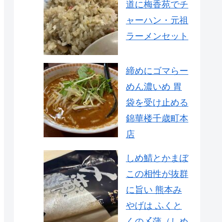
道に梅香苑でチ
ャーハン・元祖
ラーメンセット
締めにゴマらー
めん濃いめ 胃
袋を受け止める
錦華楼千歳町本
店
しめ鯖とかまぼ
この相性が抜群
に旨い 熊本み
やげは ふくと
くの〆蒲（しめ