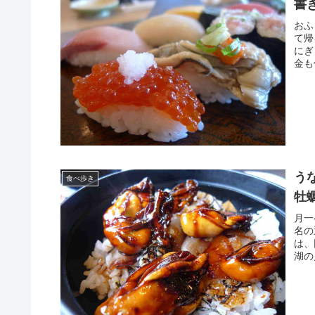
書
おふ
て帰
にぎ
金も
う
食べ歩き
牡
月一
名の
は、
湖の