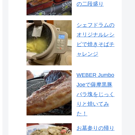
の二段盛り
シェフドラムの
オリジナルレシ
ピで焼きそばチ
ャレンジ
WEBER Jumbo
Joeで薩摩黒豚
バラ塊をじっく
りと焼いてみ
た！
お墓参りの帰り