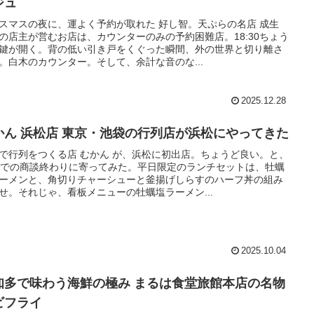
ジュ
スマスの夜に、運よく予約が取れた 好し智。天ぷらの名店 成生
の店主が営むお店は、カウンターのみの予約困難店。18:30ちょう
鍵が開く。背の低い引き戸をくぐった瞬間、外の世界と切り離さ
。白木のカウンター。そして、余計な音のな...
2025.12.28
かん 浜松店 東京・池袋の行列店が浜松にやってきた
で行列をつくる店 むかん が、浜松に初出店。ちょうど良い。と、
zaでの商談終わりに寄ってみた。平日限定のランチセットは、牡蠣
ーメンと、角切りチャーシューと釜揚げしらすのハーフ丼の組み
せ。それじゃ、看板メニューの牡蠣塩ラーメン...
2025.10.04
知多で味わう海鮮の極み まるは食堂旅館本店の名物
ビフライ