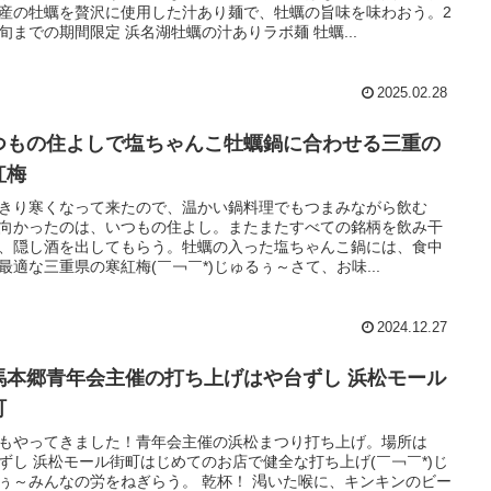
産の牡蠣を贅沢に使用した汁あり麺で、牡蠣の旨味を味わおう。2
旬までの期間限定 浜名湖牡蠣の汁ありラボ麺 牡蠣...
2025.02.28
つもの住よしで塩ちゃんこ牡蠣鍋に合わせる三重の
紅梅
きり寒くなって来たので、温かい鍋料理でもつまみながら飲む
向かったのは、いつもの住よし。またまたすべての銘柄を飲み干
、隠し酒を出してもらう。牡蠣の入った塩ちゃんこ鍋には、食中
最適な三重県の寒紅梅(￣￢￣*)じゅるぅ～さて、お味...
2024.12.27
馬本郷青年会主催の打ち上げはや台ずし 浜松モール
町
もやってきました！青年会主催の浜松まつり打ち上げ。場所は
ずし 浜松モール街町はじめてのお店で健全な打ち上げ(￣￢￣*)じ
ぅ～みんなの労をねぎらう。 乾杯！ 渇いた喉に、キンキンのビー