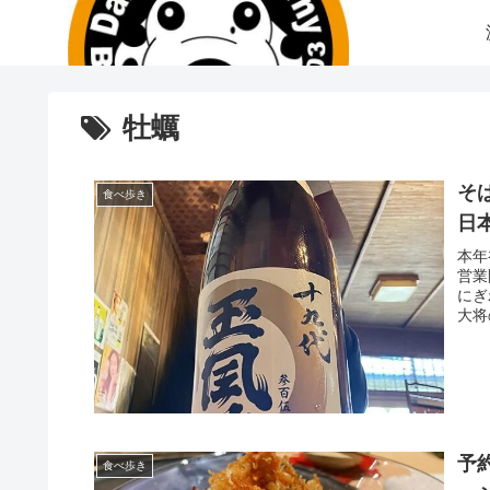
牡蠣
そ
食べ歩き
日
本年
営業
にぎ
大将
予
食べ歩き