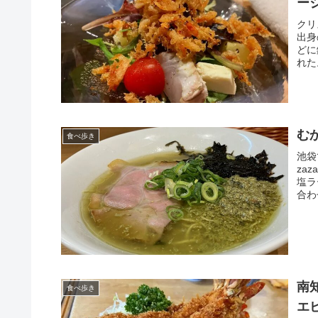
ー
クリ
出身
どに
れた
む
食べ歩き
池袋
za
塩ラ
合わ
南
食べ歩き
エ