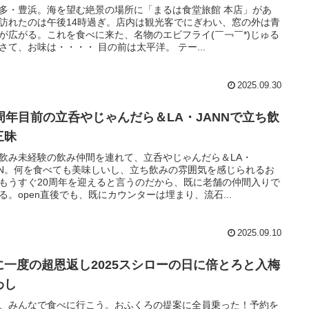
多・豊浜。海を望む絶景の場所に「まるは食堂旅館 本店」があ
訪れたのは午後14時過ぎ。店内は観光客でにぎわい、窓の外は青
が広がる。これを食べに来た、名物のエビフライ(￣￢￣*)じゅる
さて、お味は・・・・ 目の前は太平洋。 テー...
2025.09.30
0周年目前の立呑やじゃんだら＆LA・JANNで立ち飲
三昧
飲み未経験の飲み仲間を連れて、立呑やじゃんだら＆LA・
NN。何を食べても美味しいし、立ち飲みの雰囲気を感じられるお
もうすぐ20周年を迎えると言うのだから、既に老舗の仲間入りで
る。open直後でも、既にカウンターは埋まり、流石...
2025.09.10
に一度の超恩返し2025スシローの日に倍とろと入梅
わし
、みんなで食べに行こう。おふくろの提案に全員乗った！予約を