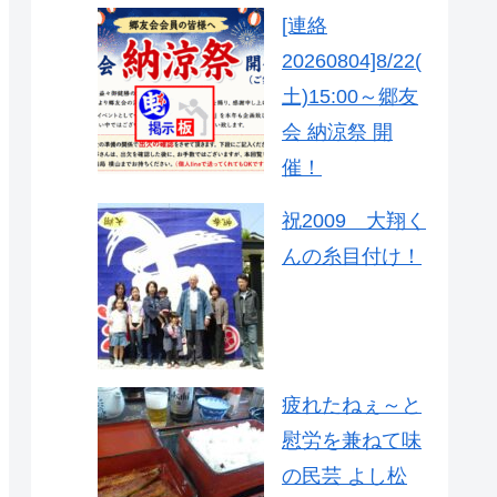
[連絡
20260804]8/22(
土)15:00～郷友
会 納涼祭 開
催！
祝2009 大翔く
んの糸目付け！
疲れたねぇ～と
慰労を兼ねて味
の民芸 よし松