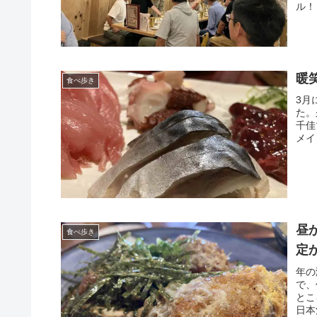
ル！
暖
食べ歩き
3月
た。
千佳
メイ
昼
食べ歩き
定
年の
で、
とこ
日本