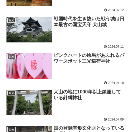
2024.07.12
戦国時代を生き抜いた戦う城は日
観光
本最古の国宝天守 犬山城
2024.07.11
ピンクハートの絵馬があふれるパ
観光
ワースポット三光稲荷神社
2024.07.10
犬山の地に1000年以上鎮座して
観光
いる針綱神社
2024.07.09
国の登録有形文化財となっている
観光