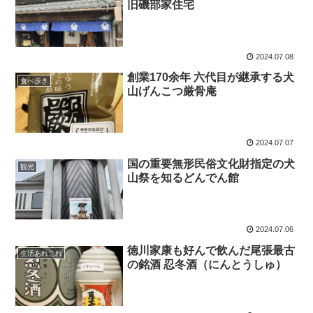
旧磯部家住宅
2024.07.08
創業170余年 六代目が継承する犬
食べ歩き
山げんこつ厳骨庵
2024.07.07
国の重要無形民俗文化財指定の犬
観光
山祭を知るどんでん館
2024.07.06
徳川家康も好んで飲んだ尾張最古
生活あれこれ
の銘酒 忍冬酒（にんとうしゅ）