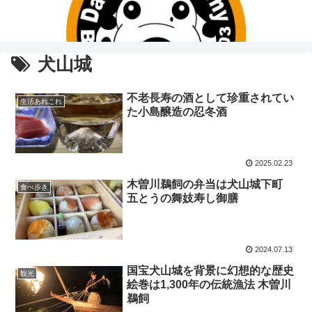
犬山城
不老長寿の酒として珍重されてい
生活あれこれ
た小島醸造の忍冬酒
2025.02.23
木曽川鵜飼の弁当は犬山城下町
食べ歩き
五とうの舞妓寿し御膳
2024.07.13
国宝犬山城を背景に幻想的な歴史
観光
絵巻は1,300年の伝統漁法 木曽川
鵜飼