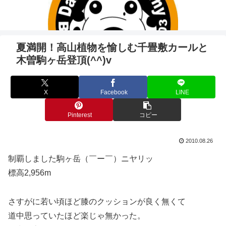
夏満開！高山植物を愉しむ千畳敷カールと
木曽駒ヶ岳登頂(^^)v
X
Facebook
LINE
Pinterest
コピー
2010.08.26
制覇しました駒ヶ岳（￣ー￣）ニヤリッ
標高2,956m
さすがに若い頃ほど膝のクッションが良く無くて
道中思っていたほど楽じゃ無かった。