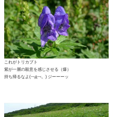
これがトリカブト
紫が一層の殺意を感じさせる（爆）
持ち帰るなよ(￢д￢。) ジーーーッ