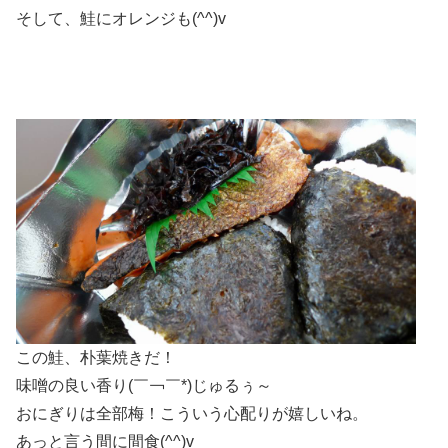
そして、鮭にオレンジも(^^)v
この鮭、朴葉焼きだ！
味噌の良い香り(￣￢￣*)じゅるぅ～
おにぎりは全部梅！こういう心配りが嬉しいね。
あっと言う間に間食(^^)v