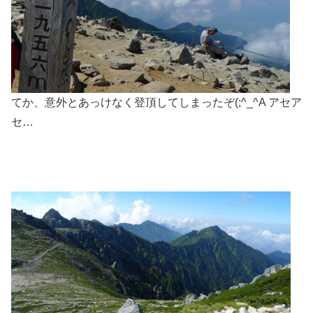
てか、意外とあっけなく登頂してしまったぞ(;^_^A アセア
セ…