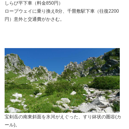
しらび平下車（料金850円）
ロープウェイに乗り換え8分、千畳敷駅下車（往復2200
円）意外と交通費がかさむ。
宝剣岳の南東斜面を氷河がえぐった、すり鉢状の圏谷(カ
ール)。