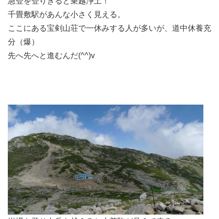
急登を登りきると乗越浄土！
千畳敷駅があんな小さく見える。
ここにある宝剣山荘で一休みする人が多いが、道中休養充
分（爆）
先へ先へと進むんだ(^^)v