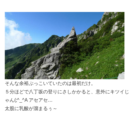
そんな余裕ぶっこいていたのは最初だけ。
５分ほどで八丁坂の登りにさしかかると、意外にキツイじ
ゃん(;^_^A アセアセ…
太股に乳酸が溜まるぅ～