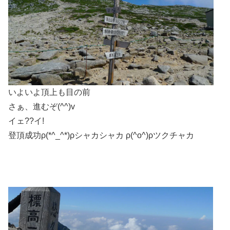
いよいよ頂上も目の前
さぁ、進むぞ(^^)v
イェ??イ!
登頂成功ρ(*^_^*)ρシャカシャカ ρ(^o^)ρツクチャカ