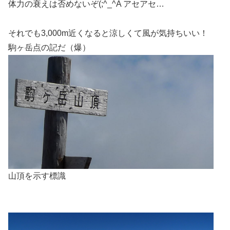
体力の衰えは否めないぞ(;^_^A アセアセ…
それでも3,000m近くなると涼しくて風が気持ちいい！
駒ヶ岳点の記だ（爆）
山頂を示す標識