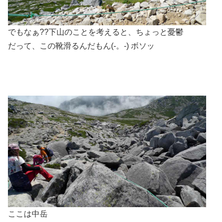
でもなぁ??下山のことを考えると、ちょっと憂鬱
だって、この靴滑るんだもん(-。-) ボソッ
ここは中岳