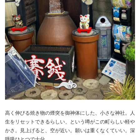
高く伸びる焼き物の煙突を御神体にした、小さな神社。人
生をリセットできるらしい、という噂がこの町らしい軽や
かさ。見上げると、空が近い。願いは重くなくていい。深
呼吸ひとつで十分。