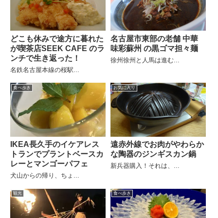
どこも休みで途方に暮れた
名古屋市東部の老舗 中華
が喫茶店SEEK CAFE のラ
味彩蘇州 の黒ゴマ担々麺
ンチで生き返った！
徐州徐州と人馬は進む...
名鉄名古屋本線の桜駅...
食べ歩き
お気に入り
IKEA長久手のイケアレス
遠赤外線でお肉がやわらか
トランでプラントベースカ
な陶器のジンギスカン鍋
レーとマンゴーパフェ
新兵器購入！それは、...
犬山からの帰り、ちょ...
観光
食べ歩き