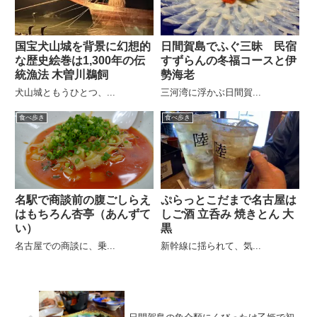
国宝犬山城を背景に幻想的
日間賀島でふぐ三昧 民宿
な歴史絵巻は1,300年の伝
すずらんの冬福コースと伊
統漁法 木曽川鵜飼
勢海老
犬山城ともうひとつ、...
三河湾に浮かぶ日間賀...
食べ歩き
食べ歩き
名駅で商談前の腹ごしらえ
ぷらっとこだまで名古屋は
はもちろん杏亭（あんずて
しご酒 立呑み 焼きとん 大
い）
黒
名古屋での商談に、乗...
新幹線に揺られて、気...