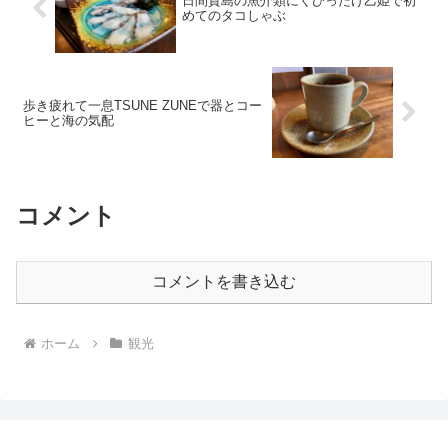
日間賀島の魚介類にくびったけ乙姫で初
めてのタコしゃぶ
歩き疲れて一息TSUNE ZUNEで器とコー
ヒーと海の気配
コメント
コメントを書き込む
ホーム
観光