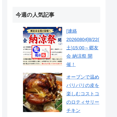
今週の人気記事
[連絡
20260804]8/22(
土)15:00～郷友
会 納涼祭 開
催！
オーブンで温め
パリパリの皮を
楽しむコストコ
のロティサリー
チキン