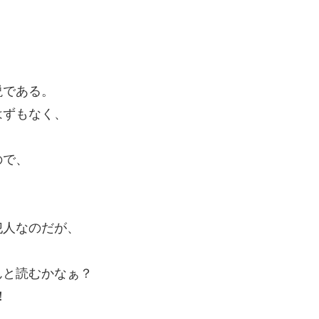
説である。
はずもなく、
ので、
犯人なのだが、
んと読むかなぁ？
！