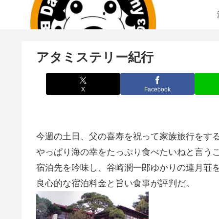
アタミステリー紀行
X
Facebook
今週の土日、父の喜寿を祝って家族旅行をす
やっぱり海の幸をたっぷり食べたいねと言う
宿泊先を吟味し、谷崎潤一郎ゆかりの連月荘
良心的な宿泊料金と旨い食事が評判だ。