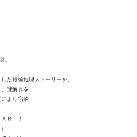
謎。
した短編推理ストーリーを、
し、謎解きを
選により宿泊
ＴＡＲＴ！
↓