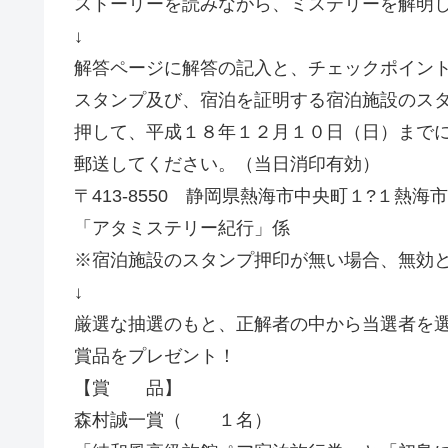
ストーリーを読みながら、ミステリーを解明
↓
解答ページに解答の記入と、チェックポイン
スタンプ及び、宿泊を証明する宿泊施設のス
押して、平成１８年１２月１０日（日）まで
郵送してください。（当日消印有効）
〒413-8550 静岡県熱海市中央町１?１熱海
「アタミステリー紀行」係
※宿泊施設のスタンプ押印が無い場合、無効
↓
厳選な抽選のもと、正解者の中から当選者を
賞品をプレゼント！
【賞 品】
森村誠一賞（ １名）