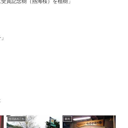
に受賞記念樹（熱海桜）を植樹」
」
子」
う
事
生活あれこれ
観光