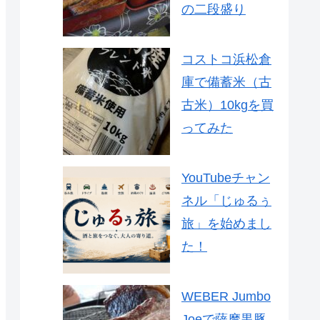
の二段盛り
コストコ浜松倉
庫で備蓄米（古
古米）10kgを買
ってみた
YouTubeチャン
ネル「じゅるぅ
旅」を始めまし
た！
WEBER Jumbo
Joeで薩摩黒豚