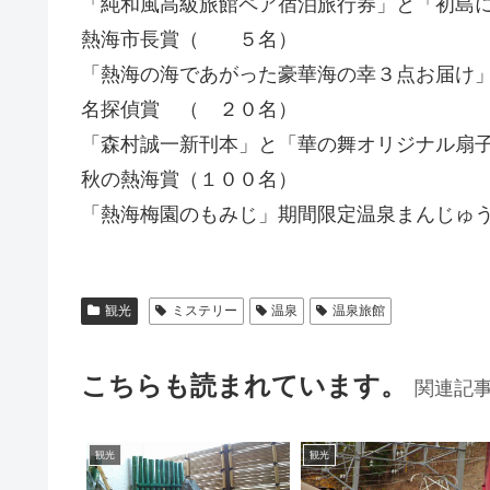
「純和風高級旅館ペア宿泊旅行券」と「初島
熱海市長賞（ ５名）
「熱海の海であがった豪華海の幸３点お届け
名探偵賞 （ ２０名）
「森村誠一新刊本」と「華の舞オリジナル扇
秋の熱海賞（１００名）
「熱海梅園のもみじ」期間限定温泉まんじゅ
観光
ミステリー
温泉
温泉旅館
こちらも読まれています。
関連記
観光
観光