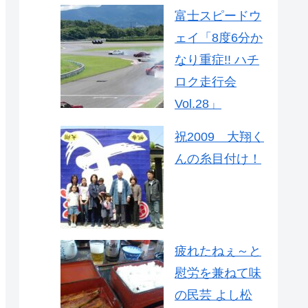
富士スピードウ
ェイ「8度6分か
なり重症!! ハチ
ロク走行会
Vol.28」
祝2009 大翔く
んの糸目付け！
疲れたねぇ～と
慰労を兼ねて味
の民芸 よし松