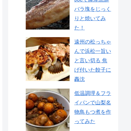
バラ塊をじっく
りと焼いてみ
た！
遠州の松っちゃ
んで浜松一旨い
と言い切る 焦
げ付いた餃子に
轟沈
低温調理＆フラ
イパンで山梨名
物鳥もつ煮を作
ってみた