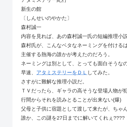
アタミステリー紀行
新生の館
〔しんせいのやかた〕
森村誠一
内容を見れば、あの森村誠一氏の短編推理小
森村氏が、こんなベタなネーミングを付ける
主催する熱海の誰かが考えたのだろう。
ネーミングは別として、とっても面白そうな
早速、
アタミステリーをＤＬ
してみた。
さすがに難解な推理小説だ。
ＴＶだったら、ギャラの高そうな登場人物が
行間からそれを読みとることが出来ない(爆)
父母と子供に宿題として渡して来たが、ちゃ
誰か、この謎を27日までに解いてくれぇ????