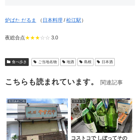
炉ばた だるま
（
日本料理
/
松江駅
）
夜総合点
★★★
☆☆
3.0
食べ歩き
ご当地名物
地酒
島根
日本酒
こちらも読まれています。
関連記事
生活あれこれ
コストコ
コストコで しぼってその