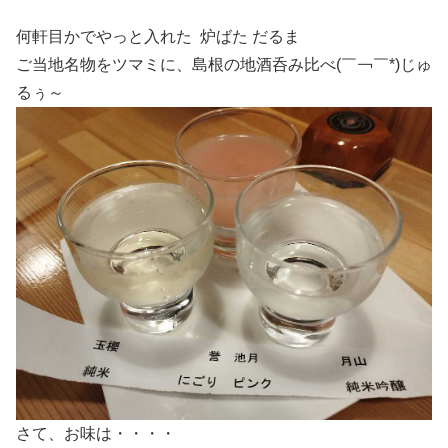
何軒目かでやっと入れた 炉ばた だるま
ご当地名物をツマミに、島根の地酒呑み比べ(￣￢￣*)じゅ
るぅ～
さて、お味は・・・・