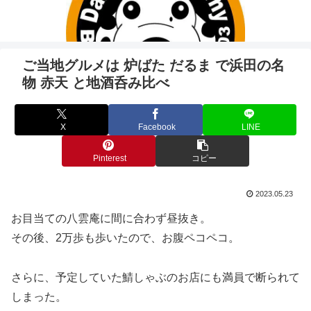
ご当地グルメは 炉ばた だるま で浜田の名
物 赤天 と地酒呑み比べ
X
Facebook
LINE
Pinterest
コピー
2023.05.23
お目当ての八雲庵に間に合わず昼抜き。
その後、2万歩も歩いたので、お腹ペコペコ。
さらに、予定していた鯖しゃぶのお店にも満員で断られて
しまった。