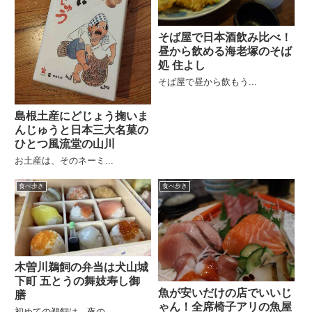
そば屋で日本酒飲み比べ！
昼から飲める海老塚のそば
処 住よし
そば屋で昼から飲もう...
島根土産にどじょう掬いま
んじゅうと日本三大名菓の
ひとつ風流堂の山川
お土産は、そのネーミ...
食べ歩き
食べ歩き
木曽川鵜飼の弁当は犬山城
下町 五とうの舞妓寿し御
魚が安いだけの店でいいじ
膳
ゃん！全席椅子アリの魚屋
初めての鵜飼は、夜の...