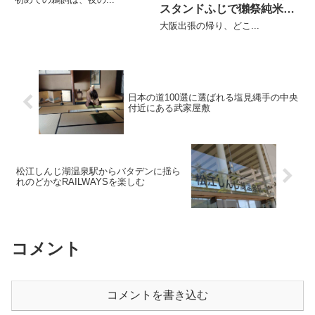
スタンドふじで獺祭純米大
吟醸
大阪出張の帰り、どこ...
日本の道100選に選ばれる塩見縄手の中央
付近にある武家屋敷
松江しんじ湖温泉駅からバタデンに揺ら
れのどかなRAILWAYSを楽しむ
コメント
コメントを書き込む