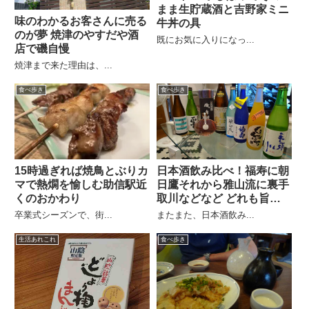
まま生貯蔵酒と吉野家ミニ
味のわかるお客さんに売る
牛丼の具
のが夢 焼津のやすだや酒
既にお気に入りになっ...
店で磯自慢
焼津まで来た理由は、...
食べ歩き
食べ歩き
15時過ぎれば焼鳥とぶりカ
日本酒飲み比べ！福寿に朝
マで熱燗を愉しむ助信駅近
日鷹それから雅山流に裏手
くのおかわり
取川などなど どれも旨
い！
卒業式シーズンで、街...
またまた、日本酒飲み...
生活あれこれ
食べ歩き