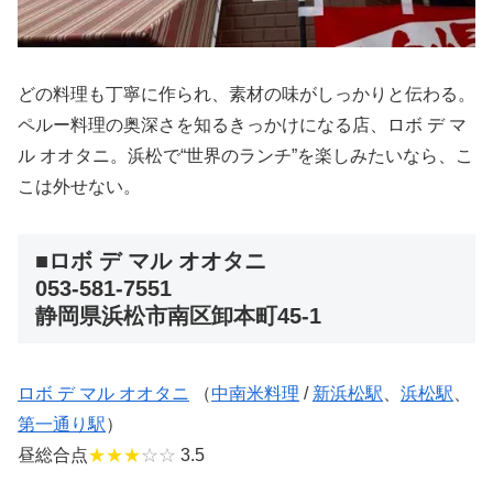
どの料理も丁寧に作られ、素材の味がしっかりと伝わる。
ペルー料理の奥深さを知るきっかけになる店、ロボ デ マ
ル オオタニ。浜松で“世界のランチ”を楽しみたいなら、こ
こは外せない。
■ロボ デ マル オオタニ
053-581-7551
静岡県浜松市南区卸本町45-1
ロボ デ マル オオタニ
（
中南米料理
/
新浜松駅
、
浜松駅
、
第一通り駅
）
昼総合点
★★★
☆☆
3.5