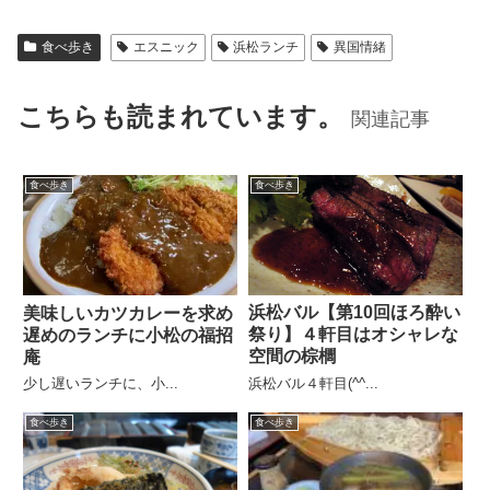
食べ歩き
エスニック
浜松ランチ
異国情緒
こちらも読まれています。
関連記事
食べ歩き
食べ歩き
浜松バル【第10回ほろ酔い
美味しいカツカレーを求め
祭り】４軒目はオシャレな
遅めのランチに小松の福招
空間の棕櫚
庵
浜松バル４軒目(^^...
少し遅いランチに、小...
食べ歩き
食べ歩き