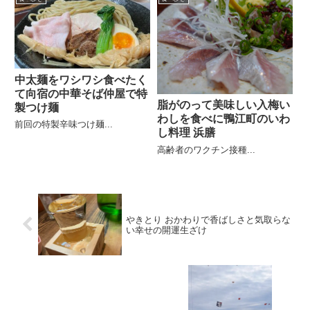
中太麺をワシワシ食べたく
て向宿の中華そば仲屋で特
脂がのって美味しい入梅い
製つけ麺
わしを食べに鴨江町のいわ
前回の特製辛味つけ麺...
し料理 浜膳
高齢者のワクチン接種...
やきとり おかわりで香ばしさと気取らな
い幸せの開運生ざけ