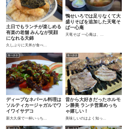
鴨せいろでは足りなくて大
盛りそばを追加した天竜そ
土日でもランチが楽しめる
ば一心庵
有楽の老舗 みんなが笑顔
天竜そば 一心庵は、...
になれる天錦
久しぶりに天丼が食べ...
食べ歩き
食べ歩き
ディープなネパール料理は
昔から大好きだったホルモ
ソルティカージャガルでワ
ン勝美 ランチ営業めっち
イワイサデコ
ゃ嬉しい！
新大久保で一杯いっち...
美味しいのはよく知っ...
食べ歩き
食べ歩き