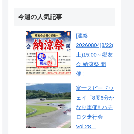
今週の人気記事
[連絡
20260804]8/22(
土)15:00～郷友
会 納涼祭 開
催！
富士スピードウ
ェイ「8度6分か
なり重症!! ハチ
ロク走行会
Vol.28」