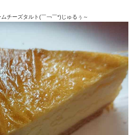
ムチーズタルト(￣￢￣*)じゅるぅ～