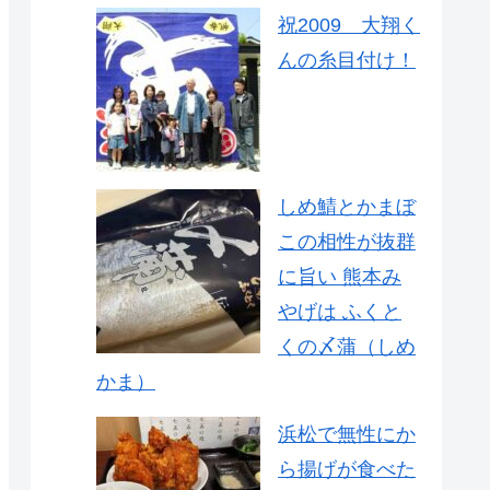
祝2009 大翔く
んの糸目付け！
しめ鯖とかまぼ
この相性が抜群
に旨い 熊本み
やげは ふくと
くの〆蒲（しめ
かま）
浜松で無性にか
ら揚げが食べた