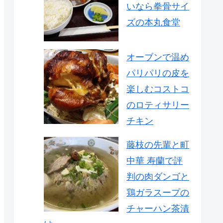
いなら拳骨サイ
ズの本丸食堂
オーブンで温め
パリパリの皮を
楽しむコストコ
のロティサリー
チキン
藤枝の先輩と町
中華 寿蘭で評
判の肉ダンゴと
鶏ガラスープの
チャーハン茶漬