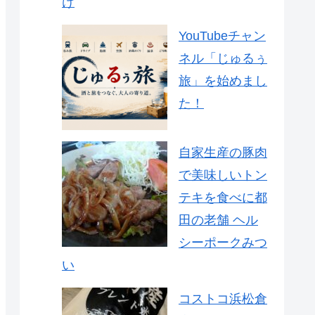
け
YouTubeチャン
ネル「じゅるぅ
旅」を始めまし
た！
自家生産の豚肉
で美味しいトン
テキを食べに都
田の老舗 ヘル
シーポークみつ
い
コストコ浜松倉