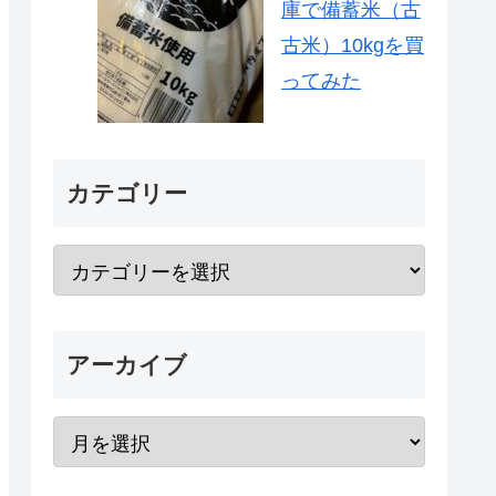
庫で備蓄米（古
古米）10kgを買
ってみた
カテゴリー
アーカイブ