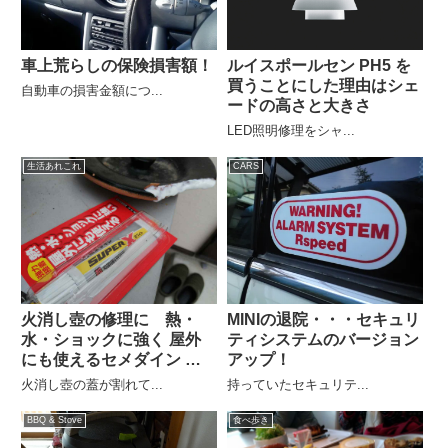
車上荒らしの保険損害額！
ルイスポールセン PH5 を
買うことにした理由はシェ
自動車の損害金額につ...
ードの高さと大きさ
LED照明修理をシャ...
生活あれこれ
CARS
火消し壺の修理に 熱・
MINIの退院・・・セキュリ
水・ショックに強く 屋外
ティシステムのバージョン
にも使えるセメダイン ス
アップ！
ーパーX
火消し壺の蓋が割れて...
持っていたセキュリテ...
BBQ & Stove
食べ歩き