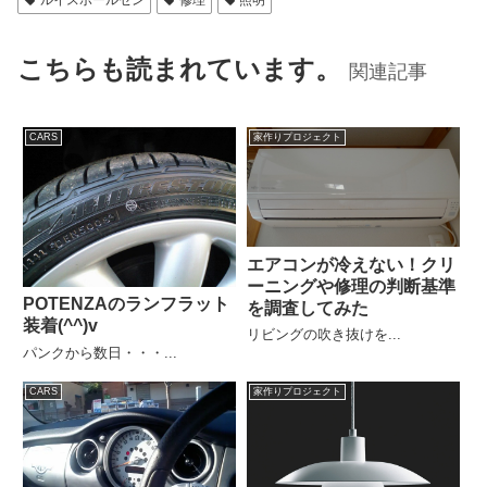
ルイスポールセン
修理
照明
こちらも読まれています。
関連記事
CARS
家作りプロジェクト
エアコンが冷えない！クリ
ーニングや修理の判断基準
POTENZAのランフラット
を調査してみた
装着(^^)v
リビングの吹き抜けを...
パンクから数日・・・...
CARS
家作りプロジェクト