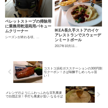
ペレットストーブの掃除用
に業務用乾湿両用バキュー
IKEA長久手ストアのイケ
ムクリーナー
アレストランでスウェーデ
シーズンが終わる頃、...
ンミートボール
2017年10月11...
コストコ浜松ガスステーションの300円割
引クーポン！さば味醂干しめっちゃ旨
い！
メレンゲのようにふわっふわな豆乳蕎麦
で白隠正宗！手打ち蕎麦が旨い なるそば