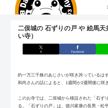
二俣城の 石ずりの戸 や 絵馬
い寺）
X
Facebook
約一万三千株のあじさいが咲き誇っているはず
和尚さんの話によると、1週間か2週間後に咲
このお寺では、二俣城から移設された「石ず
る。「石ずりの戸」は、徳川家康の長男・松