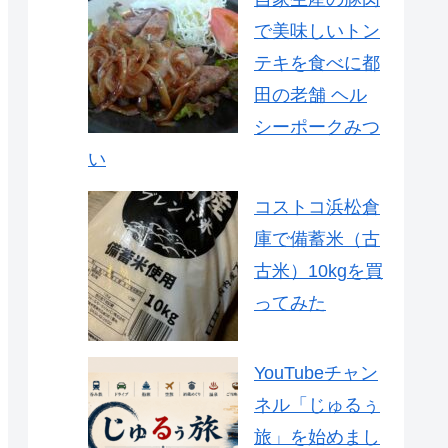
で美味しいトン
テキを食べに都
田の老舗 ヘル
シーポークみつ
い
コストコ浜松倉
庫で備蓄米（古
古米）10kgを買
ってみた
YouTubeチャン
ネル「じゅるぅ
旅」を始めまし