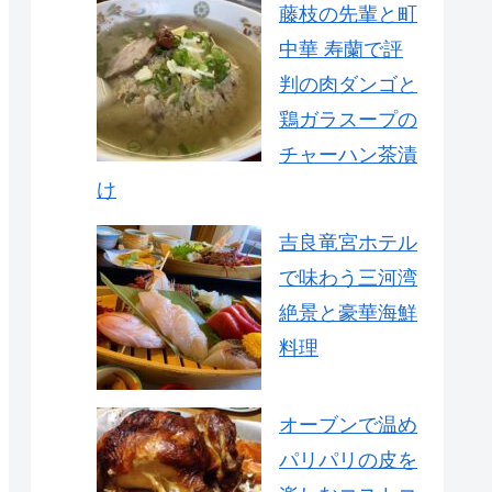
藤枝の先輩と町
中華 寿蘭で評
判の肉ダンゴと
鶏ガラスープの
チャーハン茶漬
け
吉良竜宮ホテル
で味わう三河湾
絶景と豪華海鮮
料理
オーブンで温め
パリパリの皮を