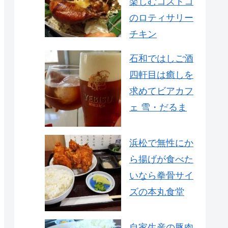
楽しむコストコ
のロティサリー
チキン
石和ではしご酒
四軒目は癒しを
求めてビアカフ
ェ 雪・だるま
浜松で無性にか
ら揚げが食べた
いなら拳骨サイ
ズの本丸食堂
自家生産の豚肉