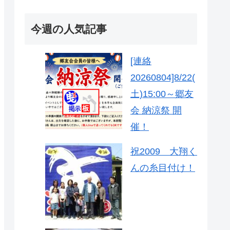
今週の人気記事
[連絡
20260804]8/22(
土)15:00～郷友
会 納涼祭 開
催！
祝2009 大翔く
んの糸目付け！