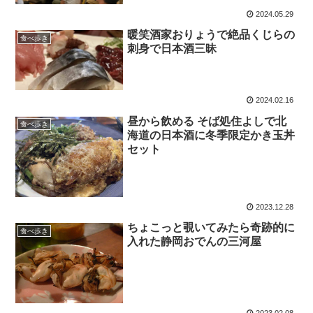
2024.05.29
暖笑酒家おりょうで絶品くじらの
食べ歩き
刺身で日本酒三昧
2024.02.16
昼から飲める そば処住よしで北
食べ歩き
海道の日本酒に冬季限定かき玉丼
セット
2023.12.28
ちょこっと覗いてみたら奇跡的に
食べ歩き
入れた静岡おでんの三河屋