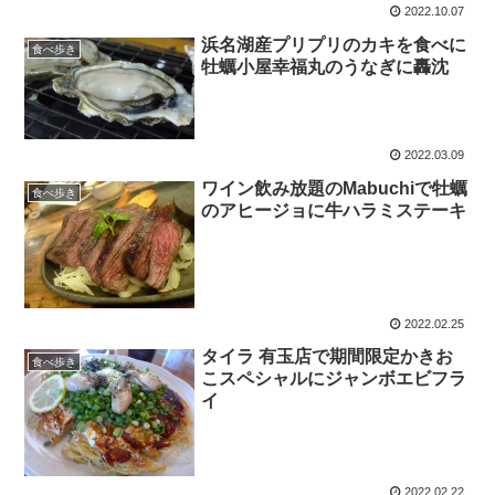
2022.10.07
浜名湖産プリプリのカキを食べに
食べ歩き
牡蠣小屋幸福丸のうなぎに轟沈
2022.03.09
ワイン飲み放題のMabuchiで牡蠣
食べ歩き
のアヒージョに牛ハラミステーキ
2022.02.25
タイラ 有玉店で期間限定かきお
食べ歩き
こスペシャルにジャンボエビフラ
イ
2022.02.22