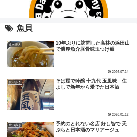
魚貝
10年ぶりに訪問した高林の浜田山
食べ歩き
で濃厚魚介豚骨味玉つけ麺
2026.07.14
そば屋で吟醸 十九代 玉風味 住
食べ歩き
よしで新年から愛でた日本酒
2026.01.12
予約のとれない名店 好し智で 天
食べ歩き
ぷらと日本酒のマリアージュ