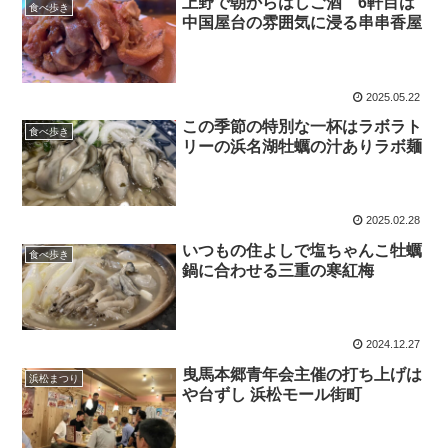
上野で朝からはしご酒 6軒目は
食べ歩き
中国屋台の雰囲気に浸る串串香屋
2025.05.22
この季節の特別な一杯はラボラト
食べ歩き
リーの浜名湖牡蠣の汁ありラボ麺
2025.02.28
いつもの住よしで塩ちゃんこ牡蠣
食べ歩き
鍋に合わせる三重の寒紅梅
2024.12.27
曳馬本郷青年会主催の打ち上げは
浜松まつり
や台ずし 浜松モール街町