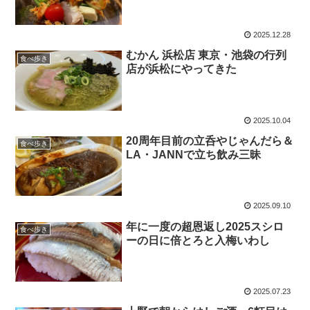
2025.12.28
むかん 浜松店 東京・池袋の行列
食べ歩き
店が浜松にやってきた
2025.10.04
20周年目前の立呑やじゃんだら＆
食べ歩き
LA・JANNで立ち飲み三昧
2025.09.10
年に一度の超恩返し2025スシロ
食べ歩き
ーの日に倍とろと入梅いわし
2025.07.23