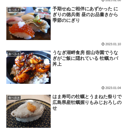
2023.02.08
予期せぬご相伴にあずかった に
食べ歩き
ぎりの徳兵衛 昼のお品書きから
季節のにぎり
2023.01.10
うなぎ湖畔食房 舘山寺園でうな
食べ歩き
ぎがご飯に隠れている 牡蠣カバ
丼上
2023.01.04
はま寿司の牡蠣とうまねた祭りで
食べ歩き
広島県産牡蠣握りもみじおろしの
せ