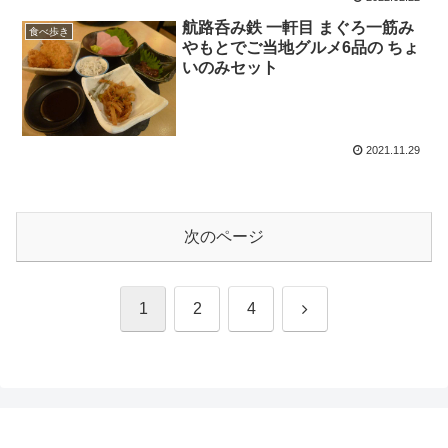
航路呑み鉄 一軒目 まぐろ一筋み
食べ歩き
やもとでご当地グルメ6品の ちょ
いのみセット
2021.11.29
次のページ
1
2
4