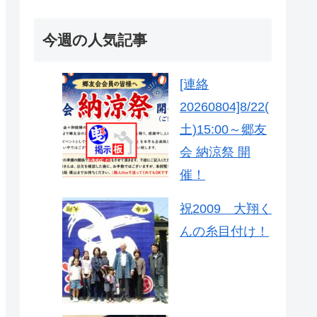
今週の人気記事
[連絡
20260804]8/22(
土)15:00～郷友
会 納涼祭 開
催！
祝2009 大翔く
んの糸目付け！