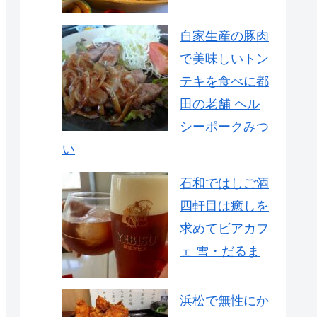
自家生産の豚肉
で美味しいトン
テキを食べに都
田の老舗 ヘル
シーポークみつ
い
石和ではしご酒
四軒目は癒しを
求めてビアカフ
ェ 雪・だるま
浜松で無性にか