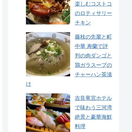
楽しむコストコ
のロティサリー
チキン
藤枝の先輩と町
中華 寿蘭で評
判の肉ダンゴと
鶏ガラスープの
チャーハン茶漬
け
吉良竜宮ホテル
で味わう三河湾
絶景と豪華海鮮
料理