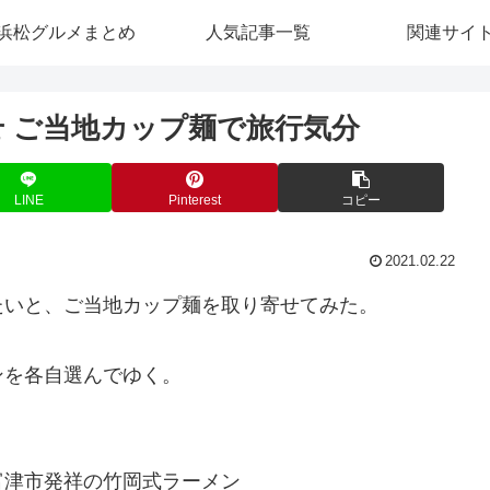
浜松グルメまとめ
人気記事一覧
関連サイ
せ ご当地カップ麺で旅行気分
LINE
Pinterest
コピー
2021.02.22
たいと、ご当地カップ麺を取り寄せてみた。
ンを各自選んでゆく。
富津市発祥の竹岡式ラーメン