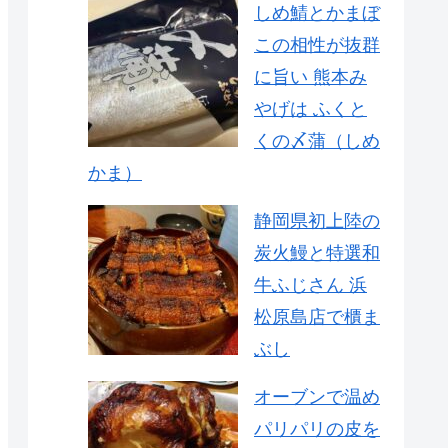
しめ鯖とかまぼ
この相性が抜群
に旨い 熊本み
やげは ふくと
くの〆蒲（しめ
かま）
静岡県初上陸の
炭火鰻と特選和
牛ふじさん 浜
松原島店で櫃ま
ぶし
オーブンで温め
パリパリの皮を