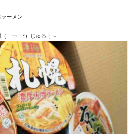
おラーメン
（￣￢￣*）じゅるぅ～