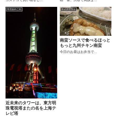
生活あれこれ
テイクアウト
南蛮ソースで食べるほっと
もっと九州チキン南蛮
今日のお昼はお弁当で...
近未来のタワーは、東方明
珠電視塔またの名を上海テ
レビ塔