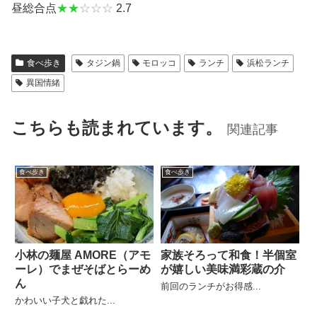
昼総合点
★★
☆☆☆
2.7
食べ歩き
タジン鍋
モロッコ
ランチ
浜松ランチ
異国情緒
こちらも読まれています。
関連記事
食べ歩き
食べ歩き
小林の麺屋 AMORE（アモ
家族そろって和食！半個室
ーレ）でまぜそばとらーめ
が嬉しい美味満彩蔵の介
ん
前回のランチがお得感...
かわいい子犬と戯れた...