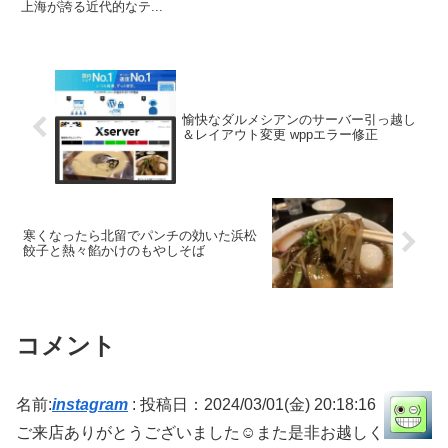
上海が誇る近代的なテ...
愉快なダルメシアンのサーバー引っ越し
＆レイアウト変更 wppエラー修正
寒くなったら北留でパンチの効いた浜松
餃子と熱々餡かけのもやしそば
コメント
名前:
instagram
:
投稿日：2024/03/01(金) 20:18:16
ご来店ありがとうございました☺️また是非お越しく