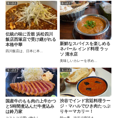
食べ歩き
食べ歩き
伝統の味に舌鼓 浜松四川
飯店西塚店で受け継がれる
新鮮なスパイスを楽しめる
本格中華
ネパール インド料理 ラッ
四川飯店は、日本に本...
ソ 清水店
美味しいカレーを求め...
食べ歩き
食べ歩き
渋谷でインド宮廷料理ラー
国産牛のもも肉の上牛かつ
ジ・マハルでひき肉たっぷ
と5時間煮込んだ牛煮込み
りキーマカリー！
は鈴乃家
朝一番、渋谷で商談ま...
コストコで買い物をし...