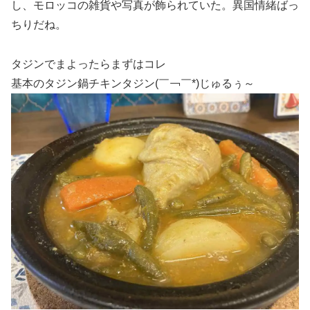
し、モロッコの雑貨や写真が飾られていた。異国情緒ばっ
ちりだね。
タジンでまよったらまずはコレ
基本のタジン鍋チキンタジン(￣￢￣*)じゅるぅ～