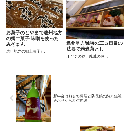
お菓子のとやまで遠州地方
の郷土菓子 味噌を使った
遠州地方独特の三ヵ日目の
みそまん
法要で精進落とし
遠州地方の郷土菓子と...
オヤジの妹、親戚のお...
新年会はおせち料理と防長鶴の純米無濾
過おりがらみ生原酒