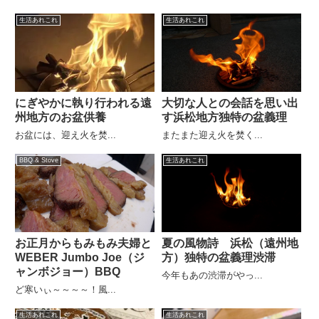
生活あれこれ
生活あれこれ
にぎやかに執り行われる遠
大切な人との会話を思い出
州地方のお盆供養
す浜松地方独特の盆義理
お盆には、迎え火を焚...
またまた迎え火を焚く...
BBQ & Stove
生活あれこれ
お正月からもみもみ夫婦と
夏の風物詩 浜松（遠州地
WEBER Jumbo Joe（ジ
方）独特の盆義理渋滞
ャンボジョー）BBQ
今年もあの渋滞がやっ...
ど寒いぃ～～～～！風...
生活あれこれ
生活あれこれ