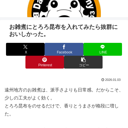
お雑煮にとろろ昆布を入れてみたら抜群に
おいしかった。
X
Facebook
LINE
Pinterest
コピー
2026.01.03
遠州地方のお雑煮は、派手さよりも日常感。だからこそ、
少しの工夫がよく効く。
とろろ昆布をのせるだけで、香りとうまさが格段に増し
た。