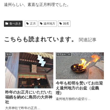
遠州らしい、素直な正月料理でした。
食べ歩き
正月
遠州地方
雑煮
こちらも読まれています。
関連記事
観光
生活あれこれ
今年も松明を焚いてお出迎
え遠州地方のお盆（盆義
昨年のお正月にいただいた
理）
福銭を納めに島田の大井神
遠州地方独特の盆切り...
社
大井神社で昨年の正月...