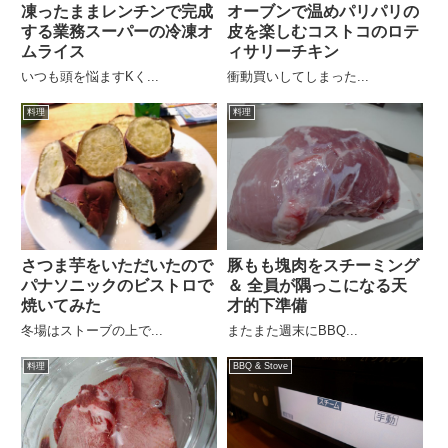
凍ったままレンチンで完成
オーブンで温めパリパリの
する業務スーパーの冷凍オ
皮を楽しむコストコのロテ
ムライス
ィサリーチキン
いつも頭を悩ますKく...
衝動買いしてしまった...
料理
料理
さつま芋をいただいたので
豚もも塊肉をスチーミング
パナソニックのビストロで
＆ 全員が隅っこになる天
焼いてみた
才的下準備
冬場はストーブの上で...
またまた週末にBBQ...
料理
BBQ & Stove