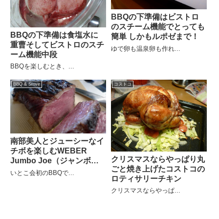
BBQの下準備はビストロ
のスチーム機能でとっても
BBQの下準備は食塩水に
簡単 しかもルポゼまで！
重曹そしてビストロのスチ
ゆで卵も温泉卵も作れ...
ーム機能中段
BBQを楽しむとき、...
BBQ & Stove
コストコ
南部美人とジューシーなイ
チボを楽しむWEBER
クリスマスならやっぱり丸
Jumbo Joe（ジャンボジ
ごと焼き上げたコストコの
ョー）BBQ
いとこ会初のBBQで...
ロティサリーチキン
クリスマスならやっぱ...