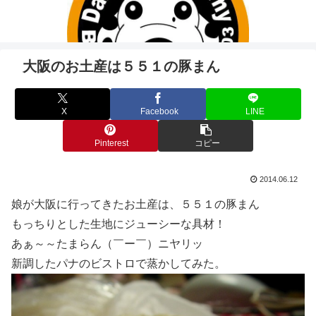
大阪のお土産は５５１の豚まん
X
Facebook
LINE
Pinterest
コピー
2014.06.12
娘が大阪に行ってきたお土産は、５５１の豚まん
もっちりとした生地にジューシーな具材！
あぁ～～たまらん（￣ー￣）ニヤリッ
新調したパナのビストロで蒸かしてみた。