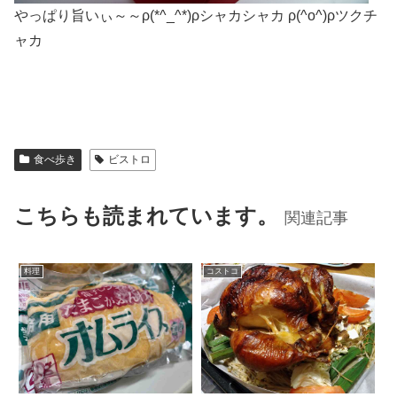
やっぱり旨いぃ～～ρ(*^_^*)ρシャカシャカ ρ(^o^)ρツクチ
ャカ
食べ歩き
ビストロ
こちらも読まれています。
関連記事
料理
コストコ