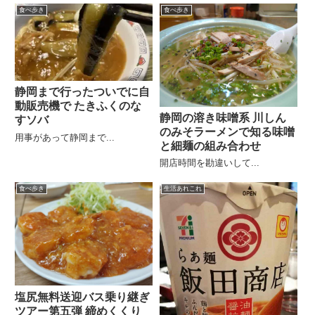
食べ歩き
食べ歩き
静岡まで行ったついでに自
動販売機で たきふくのな
静岡の溶き味噌系 川しん
すソバ
のみそラーメンで知る味噌
用事があって静岡まで...
と細麺の組み合わせ
開店時間を勘違いして...
食べ歩き
生活あれこれ
塩尻無料送迎バス乗り継ぎ
ツアー第五弾 締めくくり