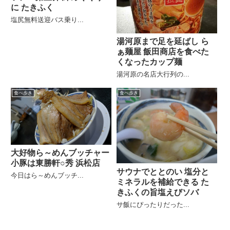
に たきふく
塩尻無料送迎バス乗り...
湯河原まで足を延ばし ら
ぁ麺屋 飯田商店を食べた
くなったカップ麺
湯河原の名店大行列の...
食べ歩き
食べ歩き
大好物ら～めんブッチャー
小豚は東勝軒○秀 浜松店
サウナでととのい 塩分と
今日はら～めんブッチ...
ミネラルを補給できる た
きふくの旨塩えびソバ
サ飯にぴったりだった...