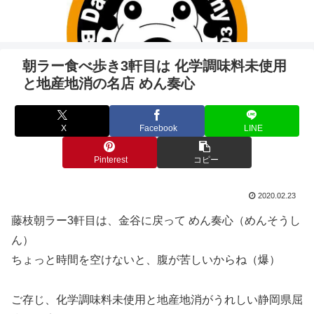
朝ラー食べ歩き3軒目は 化学調味料未使用
と地産地消の名店 めん奏心
X
Facebook
LINE
Pinterest
コピー
2020.02.23
藤枝朝ラー3軒目は、金谷に戻って めん奏心（めんそうし
ん）
ちょっと時間を空けないと、腹が苦しいからね（爆）
ご存じ、化学調味料未使用と地産地消がうれしい静岡県屈