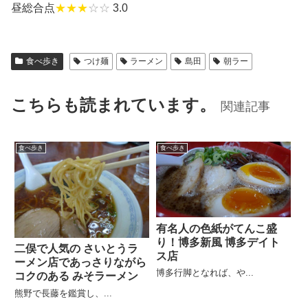
昼総合点
★★★
☆☆
3.0
食べ歩き
つけ麺
ラーメン
島田
朝ラー
こちらも読まれています。
関連記事
食べ歩き
食べ歩き
有名人の色紙がてんこ盛
り！博多新風 博多デイト
二俣で人気の さいとうラ
ス店
ーメン店であっさりながら
博多行脚となれば、や...
コクのある みそラーメン
熊野で長藤を鑑賞し、...