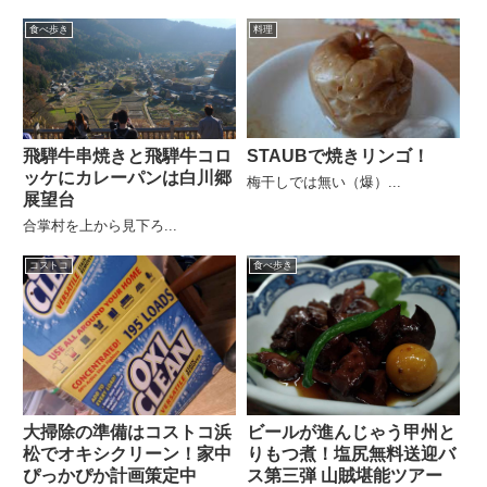
食べ歩き
料理
STAUBで焼きリンゴ！
飛騨牛串焼きと飛騨牛コロ
ッケにカレーパンは白川郷
梅干しでは無い（爆）...
展望台
合掌村を上から見下ろ...
コストコ
食べ歩き
大掃除の準備はコストコ浜
ビールが進んじゃう甲州と
松でオキシクリーン！家中
りもつ煮！塩尻無料送迎バ
ぴっかぴか計画策定中
ス第三弾 山賊堪能ツアー