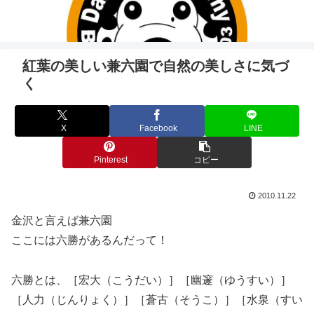
紅葉の美しい兼六園で自然の美しさに気づ
く
X
Facebook
LINE
Pinterest
コピー
2010.11.22
金沢と言えば兼六園
ここには六勝があるんだって！
六勝とは、［宏大（こうだい）］［幽邃（ゆうすい）］
［人力（じんりょく）］［蒼古（そうこ）］［水泉（すい