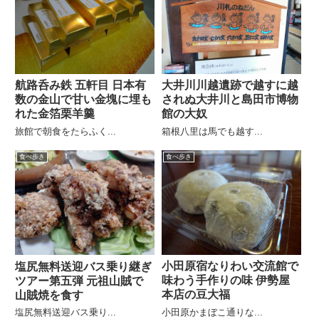
航路呑み鉄 五軒目 日本有
大井川川越遺跡で越すに越
数の金山で甘い金塊に埋も
されぬ大井川と島田市博物
れた金箔栗羊羹
館の大奴
旅館で朝食をたらふく...
箱根八里は馬でも越す...
食べ歩き
食べ歩き
小田原宿なりわい交流館で
塩尻無料送迎バス乗り継ぎ
味わう手作りの味 伊勢屋
ツアー第五弾 元祖山賊で
本店の豆大福
山賊焼を食す
小田原かまぼこ通りな...
塩尻無料送迎バス乗り...