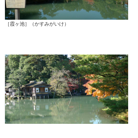
［霞ヶ池］（かすみがいけ）