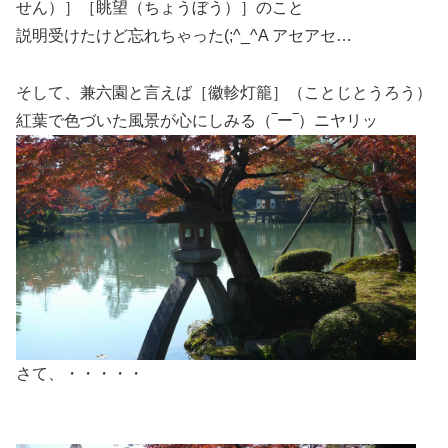
せん）］［眺望（ちょうぼう）］のこと
説明受けたけど忘れちゃった(;^_^A アセアセ…
そして、兼六園と言えば［徽軫灯籠］（ことじとうろう）
紅葉で色づいた風景が心にしみる（‾ー‾）ニヤリッ
さて、・・・・・