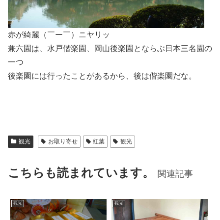
赤が綺麗（￣ー￣）ニヤリッ
兼六園は、水戸偕楽園、岡山後楽園とならぶ日本三名園の
一つ
後楽園には行ったことがあるから、後は偕楽園だな。
観光
お取り寄せ
紅葉
観光
こちらも読まれています。
関連記事
観光
観光