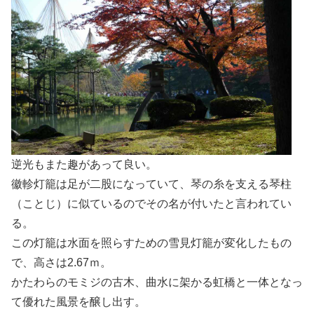
逆光もまた趣があって良い。
徽軫灯籠は足が二股になっていて、琴の糸を支える琴柱
（ことじ）に似ているのでその名が付いたと言われてい
る。
この灯籠は水面を照らすための雪見灯籠が変化したもの
で、高さは2.67ｍ。
かたわらのモミジの古木、曲水に架かる虹橋と一体となっ
て優れた風景を醸し出す。