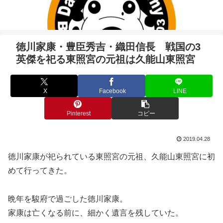
徳川家康・豊臣秀吉・織田信長 戦国の3
英傑を祀る東照宮の元祖は久能山東照宮
X
Facebook
LINE
Pinterest
コピー
2019.04.28
徳川家康が祀られている東照宮の元祖、久能山東照宮に初
めて行ってきた。
晩年を駿府で過ごした徳川家康。
家康は亡くなる前に、細かく遺言を残していた。