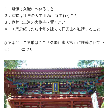
１．遺骸は久能山へ葬ること
２．葬式は江戸の大本山 増上寺で行うこと
３．位牌は三河の大樹寺へ置くこと
４．１周忌経ったら小堂を建てて日光山へ勧請すること
なるほど、ご遺骸はここ「久能山東照宮」に埋葬されてい
る(￣ー￣)ニヤリ