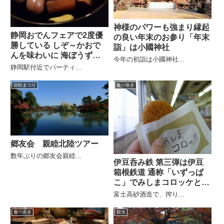
神様のパワーも強まり縁起
静岡おでんフェアで2度優
の良い年末のお参り「年末
勝している しぞ～かおで
詣」は小國神社
んを味わいに 海ぼうず本
今年の初詣は小國神社...
店
静岡駅付近でパーティ...
浜松まつり
食べ歩き
郷友会 親睦北陸ツアー
数年ぶりの郷友会親睦...
伊豆呑み鉄 第三弾は伊豆
箱根鉄道 通称「いずっぱ
こ」でみしまコロッケと臥
龍梅
富士高砂酒造で、搾り...
食べ歩き
観光