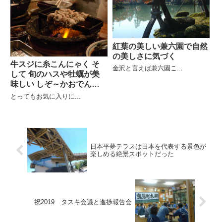
紅葉の美しい兼六園で自然
の美しさに気づく
牛スジに糸こんにゃく そ
金沢と言えば兼六園こ...
して 旬のハスや牡蠣が美
味しい しぞ～かおでんの
三河屋
とってもお気に入りに...
日本平夢テラスは日本を代表する景色が
楽しめる絶景スポットだった
祝2019 タスキ会議と進捗報告会