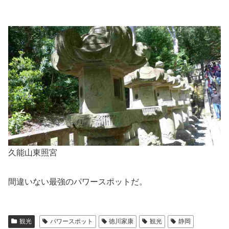
久能山東照宮
間違いない最強のパワースポットだ。
観光
パワースポット
徳川家康
観光
静岡