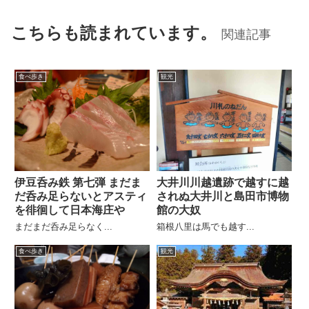
こちらも読まれています。
関連記事
食べ歩き
観光
伊豆呑み鉄 第七弾 まだま
大井川川越遺跡で越すに越
だ呑み足らないとアスティ
されぬ大井川と島田市博物
を徘徊して日本海庄や
館の大奴
まだまだ呑み足らなく...
箱根八里は馬でも越す...
食べ歩き
観光