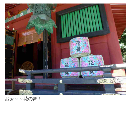
おぉ～～花の舞！