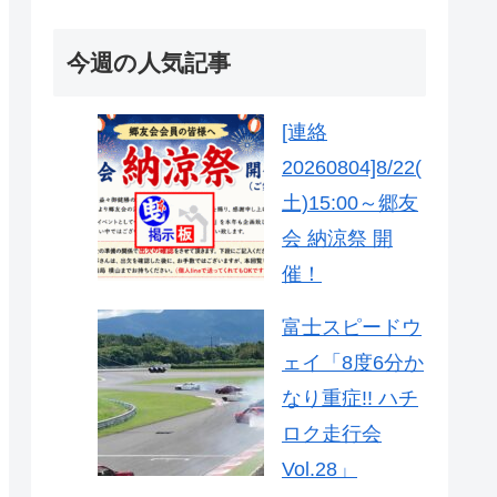
今週の人気記事
[連絡
20260804]8/22(
土)15:00～郷友
会 納涼祭 開
催！
富士スピードウ
ェイ「8度6分か
なり重症!! ハチ
ロク走行会
Vol.28」