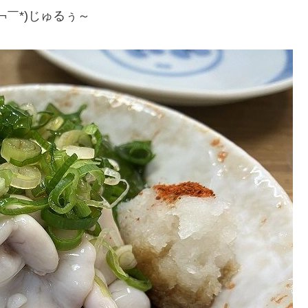
￣*)じゅるぅ～