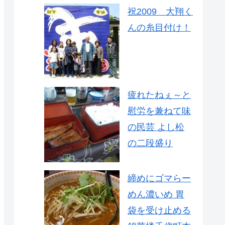
祝2009 大翔く
んの糸目付け！
疲れたねぇ～と
慰労を兼ねて味
の民芸 よし松
の二段盛り
締めにゴマらー
めん濃いめ 胃
袋を受け止める