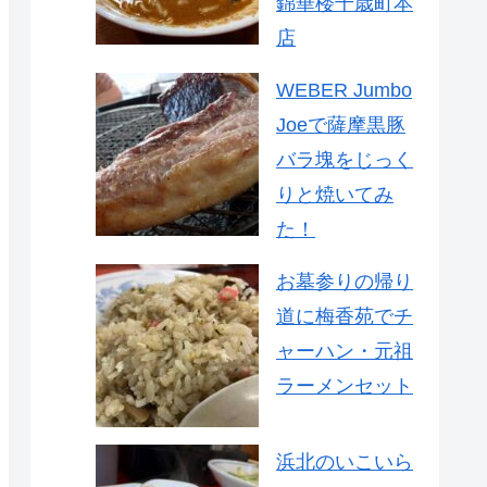
錦華楼千歳町本
店
WEBER Jumbo
Joeで薩摩黒豚
バラ塊をじっく
りと焼いてみ
た！
お墓参りの帰り
道に梅香苑でチ
ャーハン・元祖
ラーメンセット
浜北のいこいら