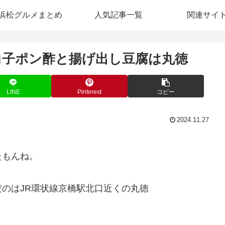
浜松グルメまとめ
人気記事一覧
関連サイ
白子ポン酢と揚げ出し豆腐は丸徳
LINE
Pinterest
コピー
2024.11.27
たもんね。
のはJR環状線京橋駅北口近くの丸徳