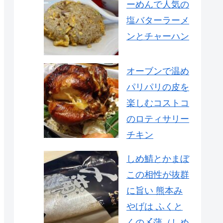
ーめんで人気の
塩バターラーメ
ンとチャーハン
オーブンで温め
パリパリの皮を
楽しむコストコ
のロティサリー
チキン
しめ鯖とかまぼ
この相性が抜群
に旨い 熊本み
やげは ふくと
くの〆蒲（しめ