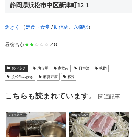
静岡県浜松市中区新津町12-1
魚きく
（
定食・食堂
/
助信駅
、
八幡駅
）
昼総合点
★★
☆☆☆
2.8
食べ歩き
助信駅
家飲み
日本酒
晩酌
浜松飲み歩き
麻婆豆腐
麻辣
こちらも読まれています。
関連記事
テイクアウト
BBQ & Stove