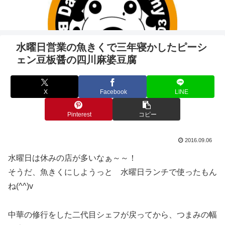
水曜日営業の魚きくで三年寝かしたピーシ
ェン豆板醤の四川麻婆豆腐
X
Facebook
LINE
Pinterest
コピー
2016.09.06
水曜日は休みの店が多いなぁ～～！
そうだ、魚きくにしようっと 水曜日ランチで使ったもん
ね(^^)v
中華の修行をした二代目シェフが戻ってから、つまみの幅