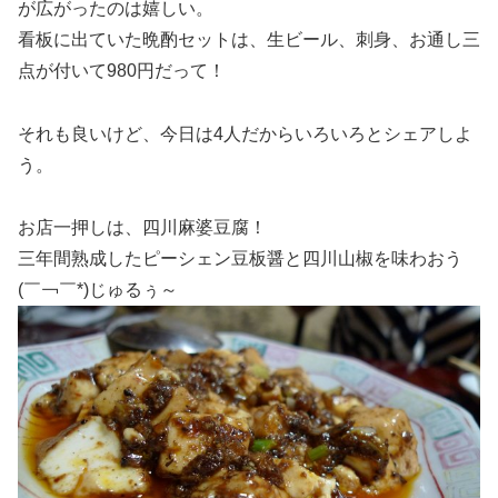
が広がったのは嬉しい。
看板に出ていた晩酌セットは、生ビール、刺身、お通し三
点が付いて980円だって！
それも良いけど、今日は4人だからいろいろとシェアしよ
う。
お店一押しは、四川麻婆豆腐！
三年間熟成したピーシェン豆板醤と四川山椒を味わおう
(￣￢￣*)じゅるぅ～