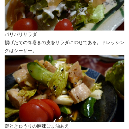
パリパリサラダ
揚げたての春巻きの皮をサラダにのせてある。ドレッシン
グはシーザー。
鶏ときゅうりの
麻辣
ごま油あえ