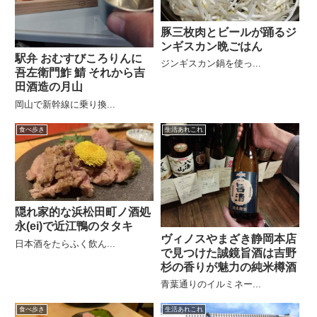
豚三枚肉とビールが踊るジ
ンギスカン晩ごはん
駅弁 おむすびころりんに
ジンギスカン鍋を使っ...
吾左衛門鮓 鯖 それから吉
田酒造の月山
岡山で新幹線に乗り換...
食べ歩き
生活あれこれ
隠れ家的な浜松田町ノ酒処
永(ei)で近江鴨のタタキ
ヴィノスやまざき静岡本店
日本酒をたらふく飲ん...
で見つけた誠鏡旨酒は吉野
杉の香りが魅力の純米樽酒
青葉通りのイルミネー...
食べ歩き
生活あれこれ