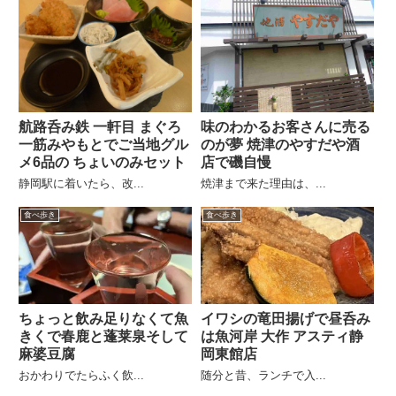
航路呑み鉄 一軒目 まぐろ
味のわかるお客さんに売る
一筋みやもとでご当地グル
のが夢 焼津のやすだや酒
メ6品の ちょいのみセット
店で磯自慢
静岡駅に着いたら、改...
焼津まで来た理由は、...
食べ歩き
食べ歩き
ちょっと飲み足りなくて魚
イワシの竜田揚げで昼呑み
きくで春鹿と蓬莱泉そして
は魚河岸 大作 アスティ静
麻婆豆腐
岡東館店
おかわりでたらふく飲...
随分と昔、ランチで入...