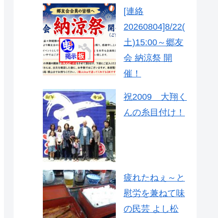
[連絡
20260804]8/22(
土)15:00～郷友
会 納涼祭 開
催！
祝2009 大翔く
んの糸目付け！
疲れたねぇ～と
慰労を兼ねて味
の民芸 よし松