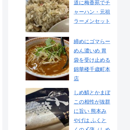
道に梅香苑でチ
ャーハン・元祖
ラーメンセット
締めにゴマらー
めん濃いめ 胃
袋を受け止める
錦華楼千歳町本
店
しめ鯖とかまぼ
この相性が抜群
に旨い 熊本み
やげは ふくと
くの〆蒲（しめ