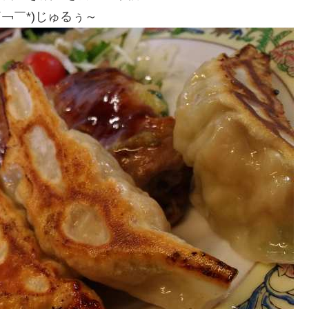
￢￣*)じゅるぅ～