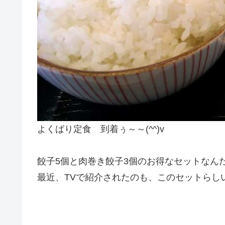
よくばり定食 到着ぅ～～(^^)v
餃子5個と肉巻き餃子3個のお得なセットなん
最近、TVで紹介されたのも、このセットらし