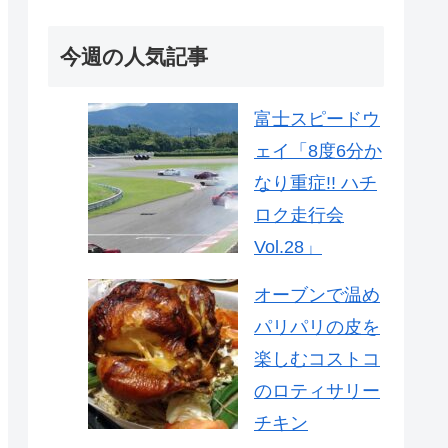
今週の人気記事
富士スピードウ
ェイ「8度6分か
なり重症!! ハチ
ロク走行会
Vol.28」
オーブンで温め
パリパリの皮を
楽しむコストコ
のロティサリー
チキン