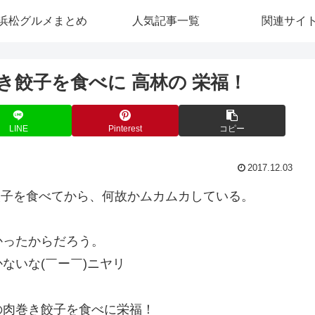
浜松グルメまとめ
人気記事一覧
関連サイ
き餃子を食べに 高林の 栄福！
LINE
Pinterest
コピー
2017.12.03
で餃子を食べてから、何故かムカムカしている。
かったからだろう。
ないな(￣ー￣)ニヤリ
の肉巻き餃子を食べに栄福！