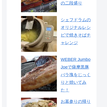
の二段盛り
シェフドラムの
オリジナルレシ
ピで焼きそばチ
ャレンジ
WEBER Jumbo
Joeで薩摩黒豚
バラ塊をじっく
りと焼いてみ
た！
お墓参りの帰り