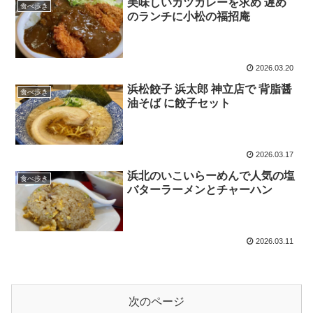
美味しいカツカレーを求め 遅め
食べ歩き
のランチに小松の福招庵
2026.03.20
浜松餃子 浜太郎 神立店で 背脂醤
食べ歩き
油そば に餃子セット
2026.03.17
浜北のいこいらーめんで人気の塩
食べ歩き
バターラーメンとチャーハン
2026.03.11
次のページ