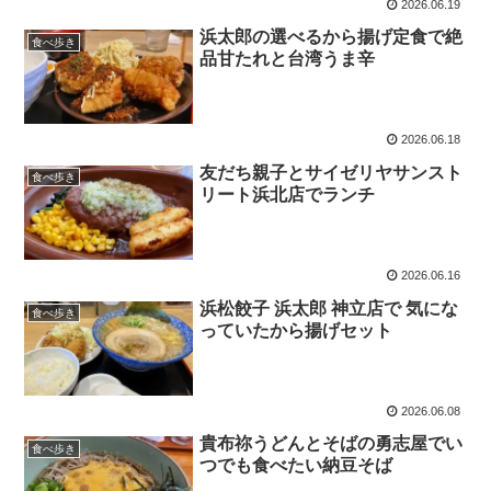
2026.06.19
浜太郎の選べるから揚げ定食で絶
食べ歩き
品甘たれと台湾うま辛
2026.06.18
友だち親子とサイゼリヤサンスト
食べ歩き
リート浜北店でランチ
2026.06.16
浜松餃子 浜太郎 神立店で 気にな
食べ歩き
っていたから揚げセット
2026.06.08
貴布祢うどんとそばの勇志屋でい
食べ歩き
つでも食べたい納豆そば