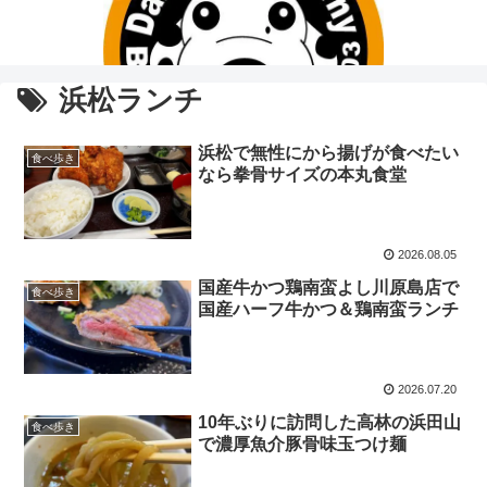
浜松ランチ
浜松で無性にから揚げが食べたい
食べ歩き
なら拳骨サイズの本丸食堂
2026.08.05
国産牛かつ鶏南蛮よし川原島店で
食べ歩き
国産ハーフ牛かつ＆鶏南蛮ランチ
2026.07.20
10年ぶりに訪問した高林の浜田山
食べ歩き
で濃厚魚介豚骨味玉つけ麺