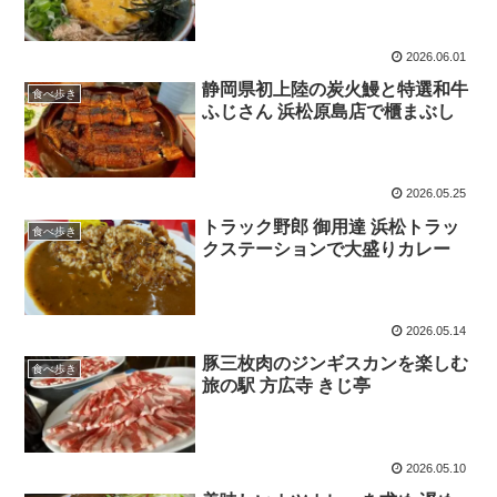
2026.06.01
静岡県初上陸の炭火鰻と特選和牛
食べ歩き
ふじさん 浜松原島店で櫃まぶし
2026.05.25
トラック野郎 御用達 浜松トラッ
食べ歩き
クステーションで大盛りカレー
2026.05.14
豚三枚肉のジンギスカンを楽しむ
食べ歩き
旅の駅 方広寺 きじ亭
2026.05.10