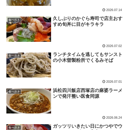
2026.07.14
久しぶりのかぐら寿司で店主おす
食べ歩き
すめ旬丼に目がキラキラ
2026.07.02
ランチタイムを逃してもサンスト
食べ歩き
の小木曽製粉所でくるみそば
2026.07.01
浜松四川飯店西塚店の麻婆ラーメ
食べ歩き
ンで発汗整い医食同源
2026.06.24
ガッツリいきたい日にかつやでウ
食べ歩き