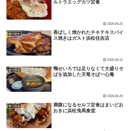
ルトラエッグカツ定食
2026.06.23
香ばしく焼かれたチキテキスパイ
食べ歩き
ス焼きはガスト浜松住吉店
2026.06.22
鴨せいろでは足りなくて大盛りそ
食べ歩き
ばを追加した天竜そば一心庵
2026.06.20
満腹になるセルフ定食はまいどお
食べ歩き
おきに浜松曳馬食堂