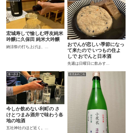
宏城寿しで愉しむ呼友純米
吟醸に久保田 純米大吟醸
おでんが恋しい季節になっ
納涼祭の打ち上げは、...
て来たので いつもの住よ
しで おでんと日本酒
先週は日曜日に飲みす...
食べ歩き
生活あれこれ
今しか飲めない利町の さ
けとつまみ酒井で味わう各
地の地酒
五社神社のほど近く。...