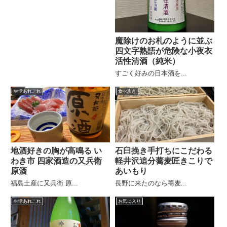
魔除けのお札のように並ぶ
四文字熟語が危険な小夜衣
活性清酒（純米）
すごく好みの日本酒を...
生活あれこれ
食べ歩き
地酒好きの胸が高鳴る い
石臼挽き手打ちにこだわる
わき市 四家酒造の又兵衛
軽井沢追分蕎麦匠きこりで
原酒
あいもり
福島土産に又兵衛 原...
長野に来たのなら蕎麦...
生活あれこれ
お気に入り