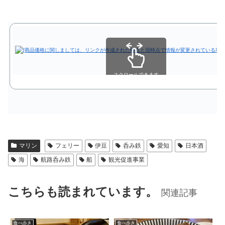
スクロールできます
マリン
フェリー
伊豆
呑み鉄
愛知
日本酒
海
航路呑み鉄
船
観光促進事業
こちらも読まれています。
関連記事
食べ歩き
食べ歩き