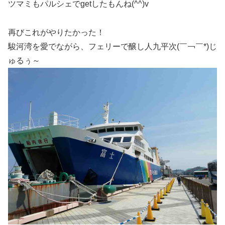
ツマミもパルシェでgetしたもんね(^^)v
再びこれがやりたかった！
駿河湾を愛でながら、フェリーで醸し人九平次(￣￢￣*)じ
ゅるぅ～