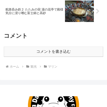
航路呑み鉄２ たたみの宿 湯の花亭で殿様
気分に浸り嗜む富士錦と高砂
コメント
コメントを書き込む
ホーム
観光
マリン