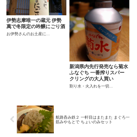
伊勢志摩唯一の蔵元 伊勢
萬で冬限定の吟醸にごり酒
お伊勢さんのお土産に...
新潟県内先行発売なら菊水
ふなぐち 一番搾りスパー
クリングの大人買い
割り水・火入れを一切...
航路呑み鉄２ 一軒目はまたまた まぐろ一
筋みやもとで ちょいのみセット