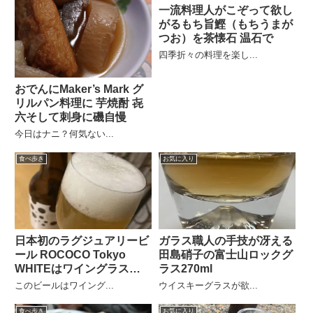
一流料理人がこぞって欲し
がるもち旨鰹（もちうまが
つお）を茶懐石 温石で
四季折々の料理を楽し...
おでんにMaker’s Mark グ
リルパン料理に 芋焼酎 㐂
六そして刺身に磯自慢
今日はナニ？何気ない...
食べ歩き
お気に入り
日本初のラグジュアリービ
ガラス職人の手技が冴える
ール ROCOCO Tokyo
田島硝子の富士山ロックグ
WHITEはワイングラス
ラス270ml
で！
このビールはワイング...
ウイスキーグラスが欲...
食べ歩き
お気に入り