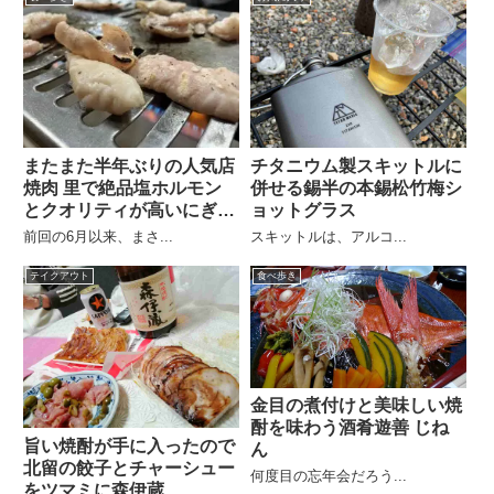
またまた半年ぶりの人気店
チタニウム製スキットルに
焼肉 里で絶品塩ホルモン
併せる錫半の本錫松竹梅シ
とクオリティが高いにぎり
ョットグラス
寿司
前回の6月以来、まさ...
スキットルは、アルコ...
テイクアウト
食べ歩き
金目の煮付けと美味しい焼
酎を味わう酒肴遊善 じね
旨い焼酎が手に入ったので
ん
北留の餃子とチャーシュー
何度目の忘年会だろう...
をツマミに森伊蔵