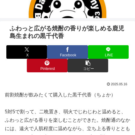
ふわっと広がる焼酎の香りが楽しめる鹿児
島生まれの黒千代香
X
Facebook
LINE
Pinterest
コピー
2025.05.16
前割焼酎が飲みたくて購入した黒千代香（ちょか）
5対5で割って、二晩置き、弱火でじわじわと温めると、
ふわっと広がる香りを楽しむことができた。焼酎通のなか
には、遠火で人肌程度に温めながら、立ち上る香りととも