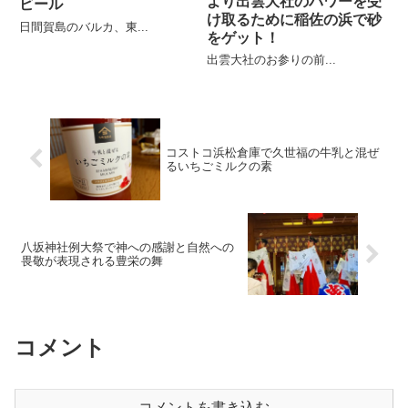
より出雲大社のパワーを受
ビール
け取るために稲佐の浜で砂
日間賀島のバルカ、東...
をゲット！
出雲大社のお参りの前...
コストコ浜松倉庫で久世福の牛乳と混ぜ
るいちごミルクの素
八坂神社例大祭で神への感謝と自然への
畏敬が表現される豊栄の舞
コメント
コメントを書き込む