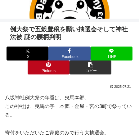
例大祭で五穀豊穣を願い抽選会そして神社
法被 謎の腰柄判明
X
Facebook
LINE
Pinterest
コピー
2025.07.21
八坂神社例大祭の年番は、曳馬本郷。
この神社は、曳馬の字 本郷・金屋・宮の3町で祭ってい
る。
寄付をいただいたご家庭のみで行う大抽選会。