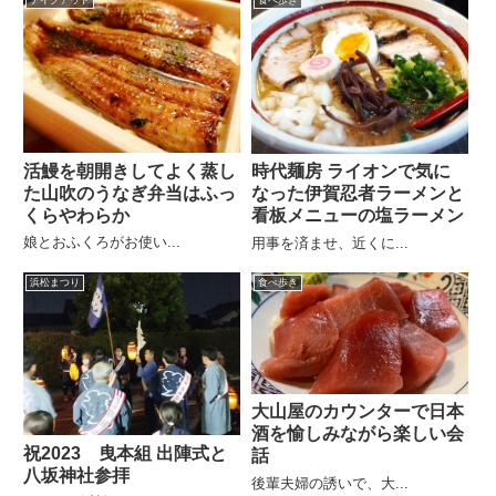
テイクアウト
食べ歩き
活鰻を朝開きしてよく蒸し
時代麺房 ライオンで気に
た山吹のうなぎ弁当はふっ
なった伊賀忍者ラーメンと
くらやわらか
看板メニューの塩ラーメン
娘とおふくろがお使い...
用事を済ませ、近くに...
浜松まつり
食べ歩き
大山屋のカウンターで日本
酒を愉しみながら楽しい会
祝2023 曳本組 出陣式と
話
八坂神社参拝
後輩夫婦の誘いで、大...