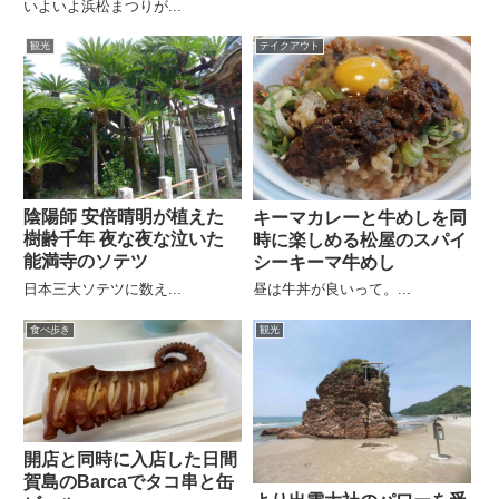
いよいよ浜松まつりが...
観光
テイクアウト
陰陽師 安倍晴明が植えた
キーマカレーと牛めしを同
樹齢千年 夜な夜な泣いた
時に楽しめる松屋のスパイ
能満寺のソテツ
シーキーマ牛めし
日本三大ソテツに数え...
昼は牛丼が良いって。...
食べ歩き
観光
開店と同時に入店した日間
賀島のBarcaでタコ串と缶