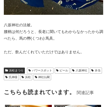
八坂神社の法被。
腰柄は何だろうと、長老に聞いてもわからなかったから調
べたら、馬の轡(くつわ) 馬具。
ただ、飲んだくれていただけではありません。
浜松まつり
パワースポット
ビール
八坂神社
弁当
氏神様
浜松
神社仏閣
こちらも読まれています。
関連記事